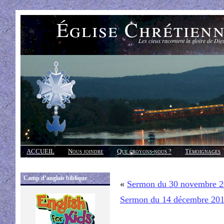
Église Chrétien
Les cieux racontent la gloire de Die
ACCUEIL
Nous joindre
Que croyons-nous ?
Témoignages
Réponses
Camp d’anglais biblique
«
Sermon du 30 novembre 
Sermon du 14 décembre 20