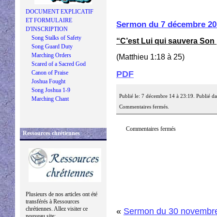
DOCUMENT EXPLICATIF
ET FORMULAIRE
Sermon du 7 décembre 20
D'INSCRIPTION
Song Stalks of Safety
“C’est Lui qui sauvera Son
Song Guard Duty
Marching Orders
(Matthieu 1:18 à 25)
Scared of a Sacred God
PDF
Canon of Praise
Joshua Fought
Song Joshua 1-9
Publié le: 7 décembre 14 à 23:19. Publié d
Marching Chant
Commentaires fermés.
Commentaires fermés
Ressources chrétiennes
Plusieurs de nos articles ont été
transférés à Ressources
chrétiennes. Allez visiter ce
«
Sermon du 30 novembr
nouveau site: