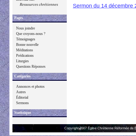
Ressources chrétiennes
Sermon du 14 décembre 
Pages
Nous joindre
Que croyons-nous ?
Témoignages
Bonne nouvelle
Méditations
Prédications
Liturgies
Questions Réponses
Catégories
Annonces et photos
Autres
Éditorial
Sermons
Statistique
Copyright 2007 Église Chrétienne Réformée de