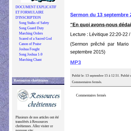
DOCUMENT EXPLICATIF
ET FORMULAIRE
Sermon du 13 septembre 
D'INSCRIPTION
Song Stalks of Safety
“En quoi avons-nous déda
Song Guard Duty
Marching Orders
Lecture : Lévitique 22:20-22 
Scared of a Sacred God
(Sermon prêché par Mario
Canon of Praise
Joshua Fought
septembre 2015)
Song Joshua 1-9
Marching Chant
MP3
Publié le: 13 septembre 15 à 12:51. Publié
Ressources chrétiennes
Commentaires fermés.
Commentaires fermés
Plusieurs de nos articles ont été
transférés à Ressources
chrétiennes. Allez visiter ce
nouveau site: