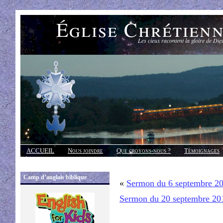
Église Chrétien
Les cieux racontent la gloire de Die
ACCUEIL
Nous joindre
Que croyons-nous ?
Témoignages
Réponses
Camp d’anglais biblique
«
Sermon du 6 septembre 2
Sermon du 20 septembre 20