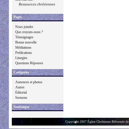
Ressources chrétiennes
Pages
Nous joindre
Que croyons-nous ?
Témoignages
Bonne nouvelle
Méditations
Prédications
Liturgies
Questions Réponses
Catégories
Annonces et photos
Autres
Éditorial
Sermons
Statistique
Copyright 2007 Église Chrétienne Réformée de