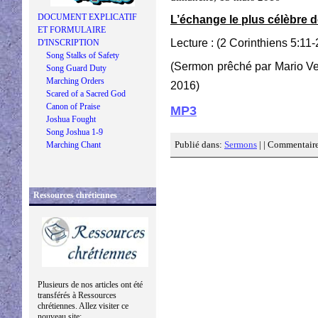
DOCUMENT EXPLICATIF
L’échange le plus célèbre de
ET FORMULAIRE
Lecture : (2 Corinthiens 5:11-
D'INSCRIPTION
Song Stalks of Safety
(Sermon prêché par Mario Ve
Song Guard Duty
Marching Orders
2016)
Scared of a Sacred God
Canon of Praise
MP3
Joshua Fought
Song Joshua 1-9
Publié dans:
Sermons
| |
Commentaire
Marching Chant
Ressources chrétiennes
Plusieurs de nos articles ont été
transférés à Ressources
chrétiennes. Allez visiter ce
nouveau site: