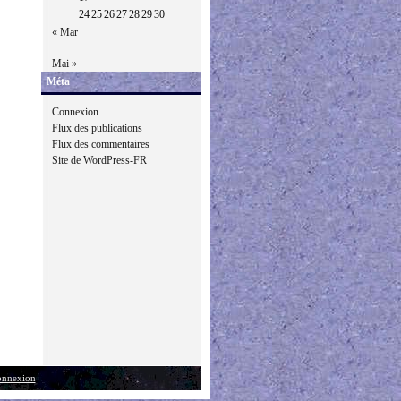
24
25
26
27
28
29
30
« Mar
Mai »
Méta
Connexion
Flux des publications
Flux des commentaires
Site de WordPress-FR
nnexion