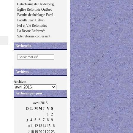
Catéchisme de Heidelberg
Église Réformée Québec
Faculté de théologie Farel
Faculté Jean Calvin
Foi et Vie Réformées
La Revue Réformée
Site réformé confessant
Recherche
Archives
Archives
Archives par jour
avril 2016
D
L
M
M
J
V
S
1
2
4
5
6
7
8
9
3
11
12
13
14
15
16
10
18
19
20
21
22
23
17