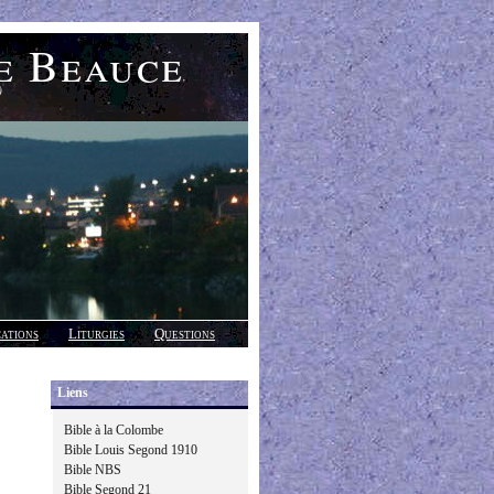
e Beauce
)
cations
Liturgies
Questions
Liens
Bible à la Colombe
Bible Louis Segond 1910
Bible NBS
Bible Segond 21