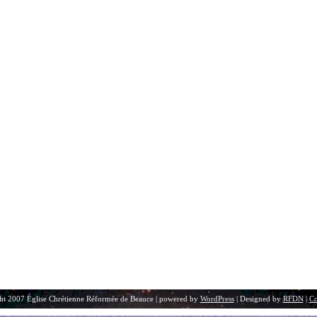
ht 2007 Église Chrétienne Réformée de Beauce | powered by
WordPress
| Designed by
RFDN
|
Co