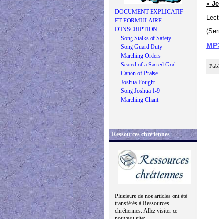
« Je
DOCUMENT EXPLICATIF
Lect
ET FORMULAIRE
D'INSCRIPTION
(Ser
Song Stalks of Safety
MP
Song Guard Duty
Marching Orders
Scared of a Sacred God
Publ
Canon of Praise
Joshua Fought
Song Joshua 1-9
Marching Chant
Ressources chrétiennes
Plusieurs de nos articles ont été
transférés à Ressources
chrétiennes. Allez visiter ce
nouveau site: