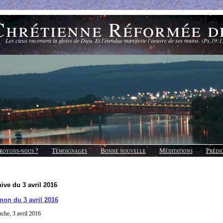
Chrétienne Réformée d
Les cieux racontent la gloire de Dieu. Et l'étendue manifeste l'oeuvre de ses mains. (Ps.19:1
royons-nous ?
Témoignages
Bonne nouvelle
Méditations
Prédi
ive du 3 avril 2016
on du 3 avril 2016
che, 3 avril 2016