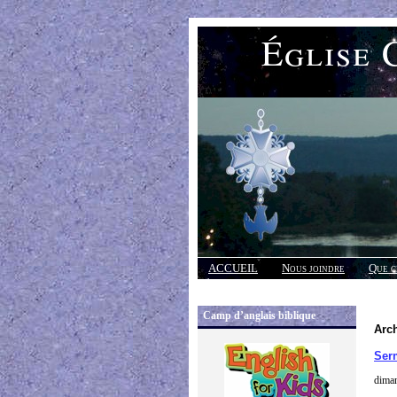
Église 
ACCUEIL
Nous joindre
Que c
Réponses
Camp d’anglais biblique
Arch
Serm
diman