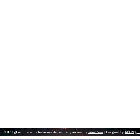
ht 2007 Église Chrétienne Réformée de Beauce | powered by
WordPress
| Designed by
RFDN
|
Co