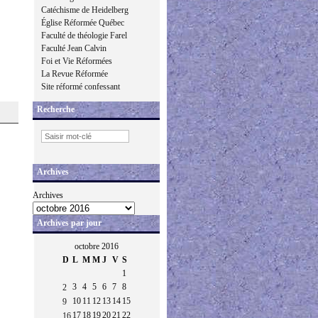
Catéchisme de Heidelberg
Église Réformée Québec
Faculté de théologie Farel
Faculté Jean Calvin
Foi et Vie Réformées
La Revue Réformée
Site réformé confessant
Recherche
Archives
Archives
Archives par jour
octobre 2016
D
L
M
M
J
V
S
1
3
4
5
6
7
8
2
10
11
12
13
14
15
9
17
18
19
20
21
22
16