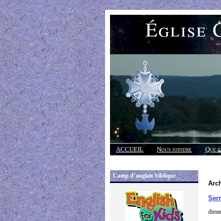
Église 
ACCUEIL
Nous joindre
Que c
Réponses
Camp d’anglais biblique
Arch
Ser
diman