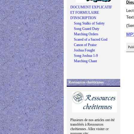
Dieu
DOCUMENT EXPLICATIF
Lect
ET FORMULAIRE
Text
D'INSCRIPTION
Song Stalks of Safety
(Ser
Song Guard Duty
Marching Orders
MP
Scared of a Sacred God
Canon of Praise
Publ
Joshua Fought
Song Joshua 1-9
Marching Chant
Ressources chrétiennes
Plusieurs de nos articles ont été
transférés à Ressources
chrétiennes. Allez visiter ce
nouveau site: