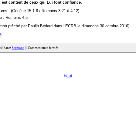
 est content de ceux qui Lui font confiance.
ures : (Genèse 15:1-6 / Romains 3:21 à 4:12)
e : Romains 4:5
mon prêché par Paulin Bédard dans l’ECRB le dimanche 30 octobre 2016)
3
ié dans:
Sermons
| |
Commentaires fermés
haut