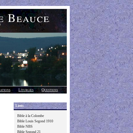
e Beauce
)
cations
Liturgies
Questions
Liens
Bible à la Colombe
Bible Louis Segond 1910
Bible NBS
Bible Segond 21