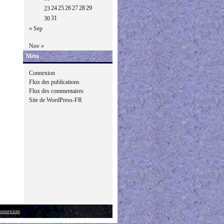
24
25
26
27
28
29
23
31
30
« Sep
Nov »
Méta
Connexion
Flux des publications
Flux des commentaires
Site de WordPress-FR
nnexion