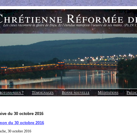
Chrétienne Réformée d
Les cieux racontent la gloire de Dieu. Et l'étendue manifeste l'oeuvre de ses mains. (Ps.19:1
royons-nous ?
Témoignages
Bonne nouvelle
Méditations
Prédi
ive du 30 octobre 2016
mon du 30 octobre 2016
che, 30 octobre 2016