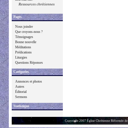
Ressources chrétiennes
Pages
Nous joindre
Que croyons-nous ?
Témoignages
Bonne nouvelle
Méditations
Prédications
Liturgies
Questions Réponses
Catégories
Annonces et photos
Autres
Éditorial
Sermons
Statistique
Copyright 2007 Église Chrétienne Réformée de