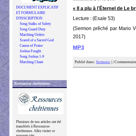
DOCUMENT EXPLICATIF
« Il a plu à l’Éternel de Le b
ET FORMULAIRE
Lecture : (Esaïe 53)
D'INSCRIPTION
Song Stalks of Safety
(Sermon prêché par Mario Ve
Song Guard Duty
Marching Orders
2017)
Scared of a Sacred God
Canon of Praise
MP3
Joshua Fought
Song Joshua 1-9
Publié dans:
Sermons
| |
Commentaire
Marching Chant
Ressources chrétiennes
Plusieurs de nos articles ont été
transférés à Ressources
chrétiennes. Allez visiter ce
nouveau site: