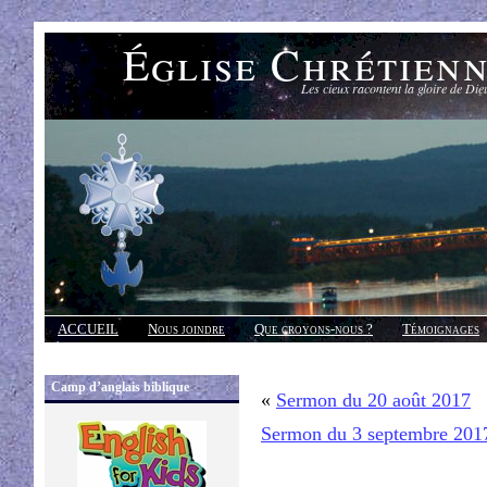
Église Chrétien
Les cieux racontent la gloire de Die
ACCUEIL
Nous joindre
Que croyons-nous ?
Témoignages
Réponses
Camp d’anglais biblique
«
Sermon du 20 août 2017
Sermon du 3 septembre 201