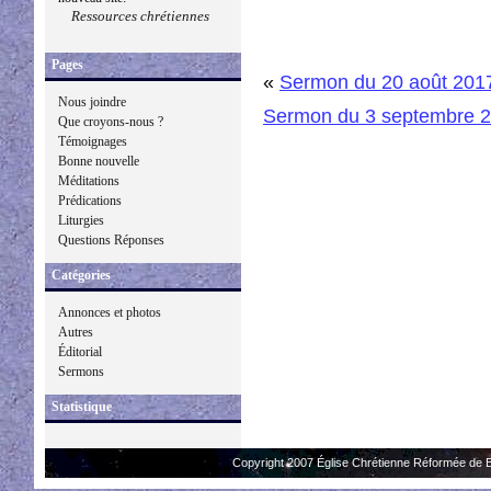
Ressources chrétiennes
Pages
«
Sermon du 20 août 201
Nous joindre
Sermon du 3 septembre 
Que croyons-nous ?
Témoignages
Bonne nouvelle
Méditations
Prédications
Liturgies
Questions Réponses
Catégories
Annonces et photos
Autres
Éditorial
Sermons
Statistique
Copyright 2007 Église Chrétienne Réformée de