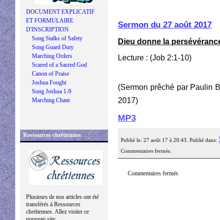
DOCUMENT EXPLICATIF
ET FORMULAIRE
Sermon du 27 août 2017
D'INSCRIPTION
Song Stalks of Safety
Dieu donne la persévérance
Song Guard Duty
Marching Orders
Lecture : (Job 2:1-10)
Scared of a Sacred God
Canon of Praise
Joshua Fought
(Sermon prêché par Paulin 
Song Joshua 1-9
2017)
Marching Chant
MP3
Ressources chrétiennes
Publié le: 27 août 17 à 20:43. Publié dans:
Commentaires fermés.
Commentaires fermés
Plusieurs de nos articles ont été
transférés à Ressources
chrétiennes. Allez visiter ce
nouveau site: