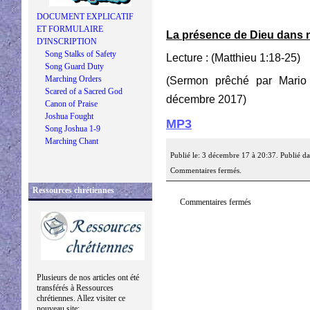
DOCUMENT EXPLICATIF
ET FORMULAIRE
La présence de Dieu dans no
D'INSCRIPTION
Song Stalks of Safety
Lecture : (Matthieu 1:18-25)
Song Guard Duty
Marching Orders
(Sermon prêché par Mario
Scared of a Sacred God
décembre 2017)
Canon of Praise
Joshua Fought
MP3
Song Joshua 1-9
Marching Chant
Publié le: 3 décembre 17 à 20:37. Publié d
Commentaires fermés.
Ressources chrétiennes
Commentaires fermés
Plusieurs de nos articles ont été
transférés à Ressources
chrétiennes. Allez visiter ce
nouveau site: