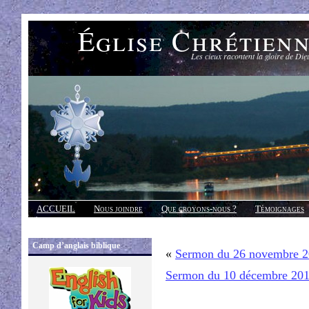
Église Chrétien
Les cieux racontent la gloire de Die
ACCUEIL
Nous joindre
Que croyons-nous ?
Témoignages
Réponses
Camp d’anglais biblique
«
Sermon du 26 novembre 
Sermon du 10 décembre 20