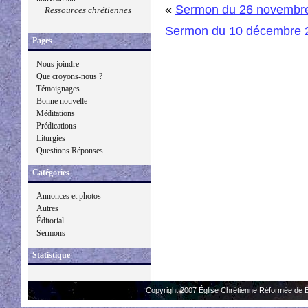
«
Sermon du 26 novembr
Ressources chrétiennes
Sermon du 10 décembre 
Pages
Nous joindre
Que croyons-nous ?
Témoignages
Bonne nouvelle
Méditations
Prédications
Liturgies
Questions Réponses
Catégories
Annonces et photos
Autres
Éditorial
Sermons
Statistique
Copyright 2007 Église Chrétienne Réformée de