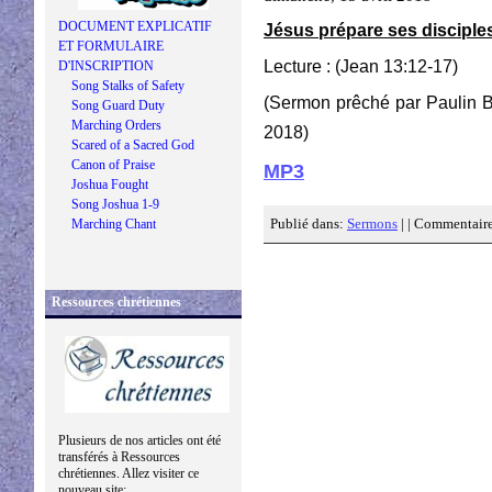
DOCUMENT EXPLICATIF
Jésus prépare ses disciples
ET FORMULAIRE
Lecture : (Jean 13:12-17)
D'INSCRIPTION
Song Stalks of Safety
(Sermon prêché par Paulin B
Song Guard Duty
Marching Orders
2018)
Scared of a Sacred God
Canon of Praise
MP3
Joshua Fought
Song Joshua 1-9
Publié dans:
Sermons
| |
Commentaire
Marching Chant
Ressources chrétiennes
Plusieurs de nos articles ont été
transférés à Ressources
chrétiennes. Allez visiter ce
nouveau site: