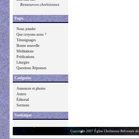
Ressources chrétiennes
Pages
Nous joindre
Que croyons-nous ?
Témoignages
Bonne nouvelle
Méditations
Prédications
Liturgies
Questions Réponses
Catégories
Annonces et photos
Autres
Éditorial
Sermons
Statistique
Copyright 2007 Église Chrétienne Réformée de