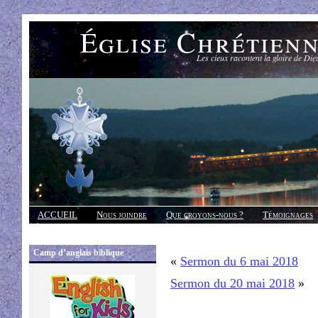
Église Chrétien
Les cieux racontent la gloire de Die
ACCUEIL
Nous joindre
Que croyons-nous ?
Témoignages
Réponses
Camp d’anglais biblique
«
Sermon du 6 mai 2018
Sermon du 20 mai 2018
»