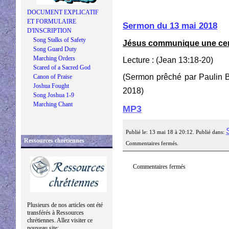
DOCUMENT EXPLICATIF
ET FORMULAIRE
Sermon du 13 mai 2018
D'INSCRIPTION
Song Stalks of Safety
Jésus communique une certi
Song Guard Duty
Marching Orders
Lecture : (Jean 13:18-20)
Scared of a Sacred God
(Sermon prêché par Paulin 
Canon of Praise
Joshua Fought
2018)
Song Joshua 1-9
Marching Chant
MP3
Publié le: 13 mai 18 à 20:12. Publié dans:
Ressources chrétiennes
Commentaires fermés.
Commentaires fermés
Plusieurs de nos articles ont été
transférés à Ressources
chrétiennes. Allez visiter ce
nouveau site: