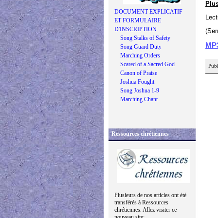
Plus
DOCUMENT EXPLICATIF
Lect
ET FORMULAIRE
D'INSCRIPTION
(Ser
Song Stalks of Safety
MP
Song Guard Duty
Marching Orders
Scared of a Sacred God
Publ
Canon of Praise
Joshua Fought
Song Joshua 1-9
Marching Chant
Ressources chrétiennes
Plusieurs de nos articles ont été
transférés à Ressources
chrétiennes. Allez visiter ce
nouveau site: