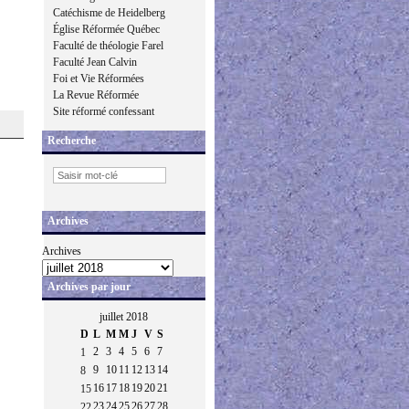
Catéchisme de Heidelberg
Église Réformée Québec
Faculté de théologie Farel
Faculté Jean Calvin
Foi et Vie Réformées
La Revue Réformée
Site réformé confessant
Recherche
Archives
Archives
Archives par jour
juillet 2018
D
L
M
M
J
V
S
2
3
4
5
6
7
1
9
10
11
12
13
14
8
16
17
18
19
20
21
15
23
24
25
26
27
28
22