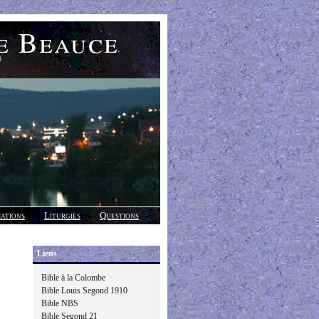
e Beauce
)
cations
Liturgies
Questions
Liens
Bible à la Colombe
Bible Louis Segond 1910
Bible NBS
Bible Segond 21