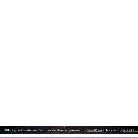
ht 2007 Église Chrétienne Réformée de Beauce | powered by
WordPress
| Designed by
RFDN
|
Co