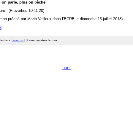
 on parle, plus on pèche!
ure : (Proverbes 10:11-20)
mon prêché par Mario Veilleux dans l’ECRB le dimanche 15 juillet 2018)
3
ié dans:
Sermons
| |
Commentaires fermés
haut