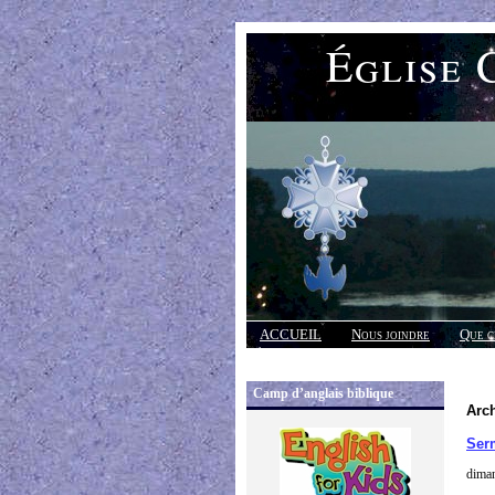
Église 
ACCUEIL
Nous joindre
Que c
Réponses
Camp d’anglais biblique
Arch
Serm
diman