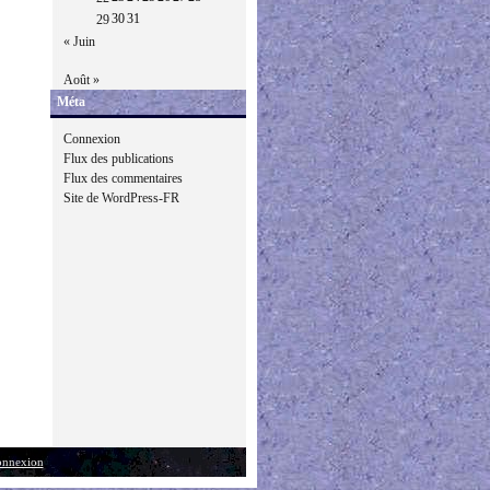
30
31
29
« Juin
Août »
Méta
Connexion
Flux des publications
Flux des commentaires
Site de WordPress-FR
nnexion