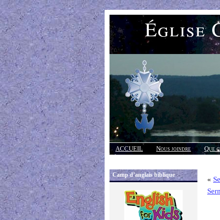
Église 
ACCUEIL
Nous joindre
Que c
Réponses
Camp d’anglais biblique
«
S
Ser