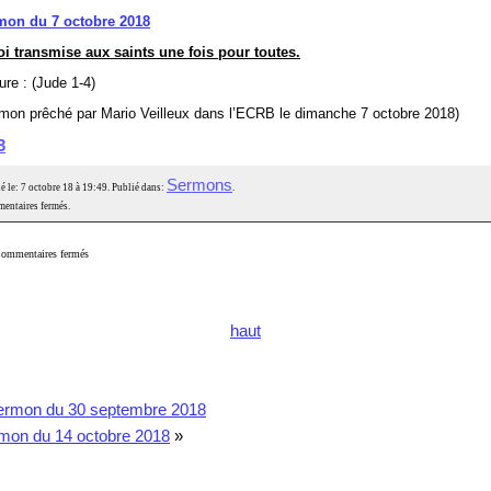
mon du 7 octobre 2018
oi transmise aux saints une fois pour toutes.
ure : (Jude 1-4)
mon prêché par Mario Veilleux dans l’ECRB le dimanche 7 octobre 2018)
3
Sermons
é le: 7 octobre 18 à 19:49. Publié dans:
.
entaires fermés.
ommentaires fermés
haut
ermon du 30 septembre 2018
mon du 14 octobre 2018
»