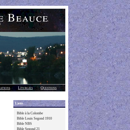
e Beauce
)
cations
Liturgies
Questions
Liens
Bible à la Colombe
Bible Louis Segond 1910
Bible NBS
Bible Segond 21