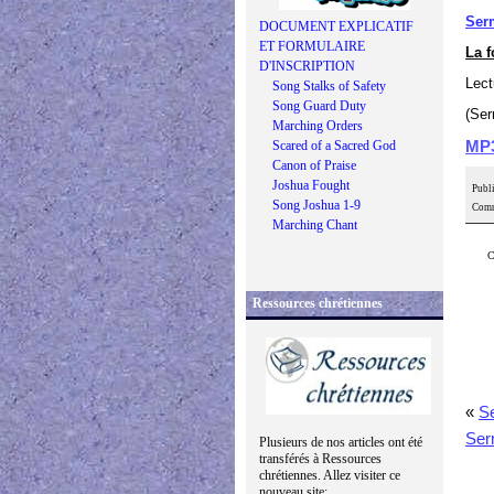
Ser
DOCUMENT EXPLICATIF
ET FORMULAIRE
La f
D'INSCRIPTION
Lect
Song Stalks of Safety
Song Guard Duty
(Ser
Marching Orders
Scared of a Sacred God
MP
Canon of Praise
Joshua Fought
Publi
Song Joshua 1-9
Comm
Marching Chant
C
Ressources chrétiennes
«
S
Ser
Plusieurs de nos articles ont été
transférés à Ressources
chrétiennes. Allez visiter ce
nouveau site: