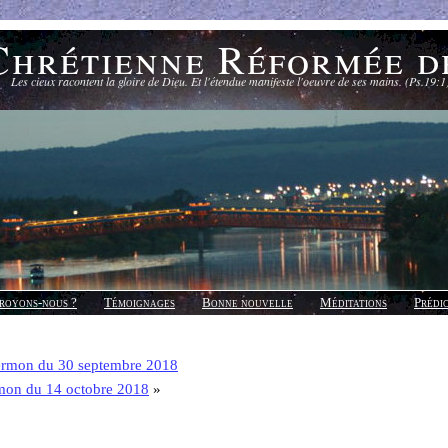
Chrétienne Réformée d
Les cieux racontent la gloire de Dieu. Et l'étendue manifeste l'oeuvre de ses mains. (Ps.19:1
royons-nous ?
Témoignages
Bonne nouvelle
Méditations
Prédi
ermon du 30 septembre 2018
mon du 14 octobre 2018
»