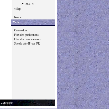
28
29
30
31
« Sep
Nov »
Méta
Connexion
Flux des publications
Flux des commentaires
Site de WordPress-FR
|
Connexion