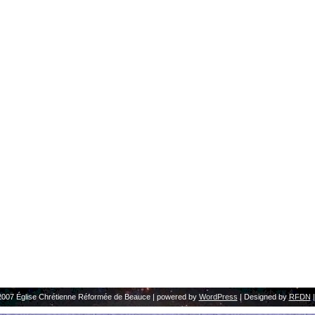
2007 Église Chrétienne Réformée de Beauce | powered by
WordPress
| Designed by
RFDN