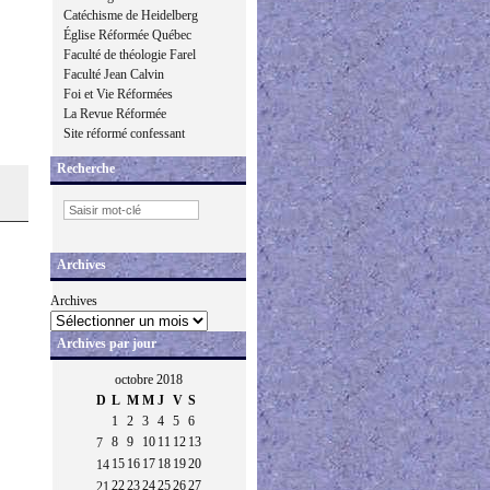
Catéchisme de Heidelberg
Église Réformée Québec
Faculté de théologie Farel
Faculté Jean Calvin
Foi et Vie Réformées
La Revue Réformée
Site réformé confessant
Recherche
Archives
Archives
Archives par jour
octobre 2018
D
L
M
M
J
V
S
1
2
3
4
5
6
8
9
10
11
12
13
7
15
16
17
18
19
20
14
22
23
24
25
26
27
21