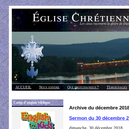
Église Chrétien
Les cieux racontent la gloire de Die
ACCUEIL
Nous joindre
Que croyons-nous ?
Témoignages
Réponses
Camp d’anglais biblique
Archive du décembre 201
Sermon du 30 décembre 2
dimanche, 30 décembre 2018