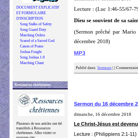
DOCUMENT EXPLICATIF
Lecture : (Luc 1:46-55/67-7
ET FORMULAIRE
D'INSCRIPTION
Dieu se souvient de sa sain
Song Stalks of Safety
Song Guard Duty
(Sermon prêché par Mario
Marching Orders
décembre 2018)
Scared of a Sacred God
Canon of Praise
Joshua Fought
MP3
Song Joshua 1-9
Marching Chant
Publié dans:
Sermons
| |
Commentaire
Ressources chrétiennes
Sermon du 16 décembre 2
dimanche, 16 décembre 2018
Le Christ-Jésus est deven
Plusieurs de nos articles ont été
transférés à Ressources
chrétiennes. Allez visiter ce
Lecture : (Philippiens 2:1-11)
nouveau site: