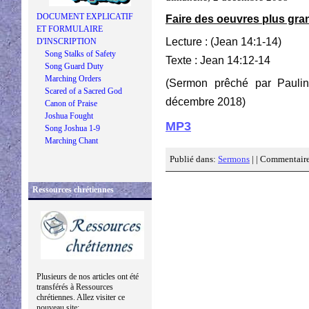
DOCUMENT EXPLICATIF
Faire des oeuvres plus gra
ET FORMULAIRE
Lecture : (Jean 14:1-14)
D'INSCRIPTION
Song Stalks of Safety
Texte : Jean 14:12-14
Song Guard Duty
Marching Orders
(Sermon prêché par Pauli
Scared of a Sacred God
décembre 2018)
Canon of Praise
Joshua Fought
MP3
Song Joshua 1-9
Marching Chant
Publié dans:
Sermons
| |
Commentaire
Ressources chrétiennes
Plusieurs de nos articles ont été
transférés à Ressources
chrétiennes. Allez visiter ce
nouveau site: