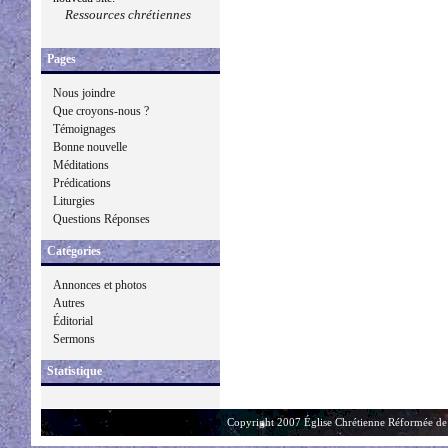
Ressources chrétiennes
Pages
Nous joindre
Que croyons-nous ?
Témoignages
Bonne nouvelle
Méditations
Prédications
Liturgies
Questions Réponses
Catégories
Annonces et photos
Autres
Éditorial
Sermons
Statistique
Copyright 2007 Église Chrétienne Réformée de