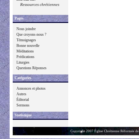
Ressources chrétiennes
Pages
Nous joindre
Que croyons-nous ?
Témoignages
Bonne nouvelle
Méditations
Prédications
Liturgies
Questions Réponses
Catégories
Annonces et photos
Autres
Éditorial
Sermons
Statistique
Copyright 2007 Église Chrétienne Réformée de