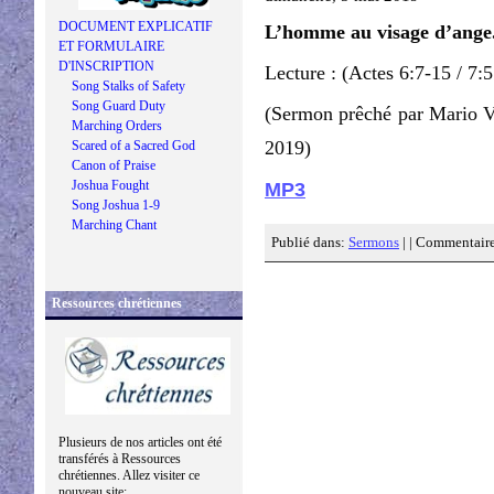
DOCUMENT EXPLICATIF
L’homme au visage d’ange
ET FORMULAIRE
D'INSCRIPTION
Lecture : (Actes 6:7-15 / 7:
Song Stalks of Safety
Song Guard Duty
(Sermon prêché par Mario V
Marching Orders
2019)
Scared of a Sacred God
Canon of Praise
Joshua Fought
MP3
Song Joshua 1-9
Marching Chant
Publié dans:
Sermons
| |
Commentaire
Ressources chrétiennes
Plusieurs de nos articles ont été
transférés à Ressources
chrétiennes. Allez visiter ce
nouveau site: