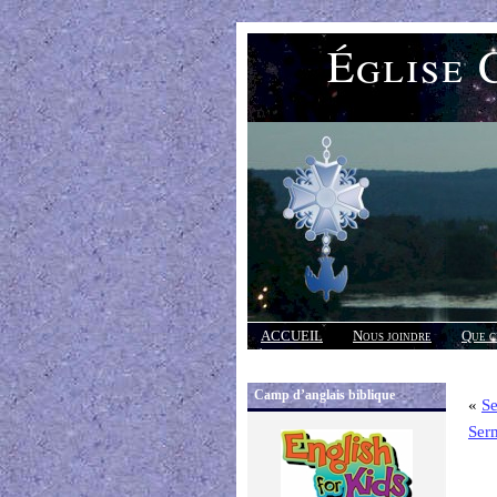
Église 
ACCUEIL
Nous joindre
Que c
Réponses
Camp d’anglais biblique
«
Se
Ser