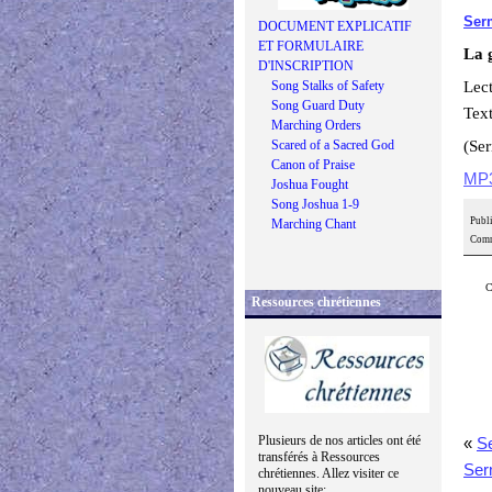
Serm
DOCUMENT EXPLICATIF
ET FORMULAIRE
La g
D'INSCRIPTION
Song Stalks of Safety
Lec
Song Guard Duty
Tex
Marching Orders
Scared of a Sacred God
(Se
Canon of Praise
MP
Joshua Fought
Song Joshua 1-9
Publi
Marching Chant
Comm
C
Ressources chrétiennes
Plusieurs de nos articles ont été
«
Se
transférés à Ressources
Ser
chrétiennes. Allez visiter ce
nouveau site: