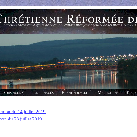
Chrétienne Réformée d
Les cieux racontent la gloire de Dieu. Et l'étendue manifeste l'oeuvre de ses mains. (Ps.19:1
royons-nous ?
Témoignages
Bonne nouvelle
Méditations
Prédi
rmon du 14 juillet 2019
mon du 28 juillet 2019
»