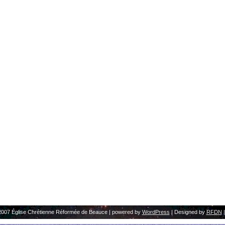
2007 Église Chrétienne Réformée de Beauce | powered by
WordPress
| Designed by
RFDN