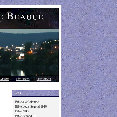
e Beauce
)
cations
Liturgies
Questions
Liens
Bible à la Colombe
Bible Louis Segond 1910
Bible NBS
Bible Segond 21