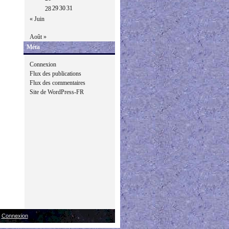
29
30
31
28
« Juin
Août »
Méta
Connexion
Flux des publications
Flux des commentaires
Site de WordPress-FR
|
Connexion