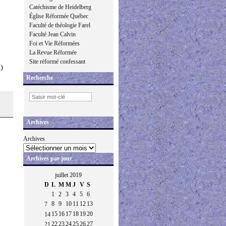
Catéchisme de Heidelberg
Église Réformée Québec
Faculté de théologie Farel
Faculté Jean Calvin
Foi et Vie Réformées
La Revue Réformée
Site réformé confessant
)
Recherche
Archives
Archives
Archives par jour
juillet 2019
D
L
M
M
J
V
S
1
2
3
4
5
6
8
9
10
11
12
13
7
15
16
17
18
19
20
14
22
23
24
25
26
27
21