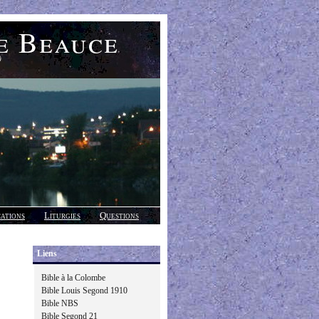
e Beauce
)
cations
Liturgies
Questions
Liens
Bible à la Colombe
Bible Louis Segond 1910
Bible NBS
Bible Segond 21