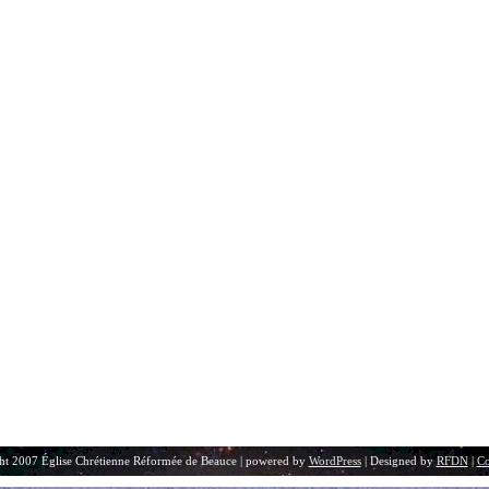
ht 2007 Église Chrétienne Réformée de Beauce | powered by
WordPress
| Designed by
RFDN
|
Co