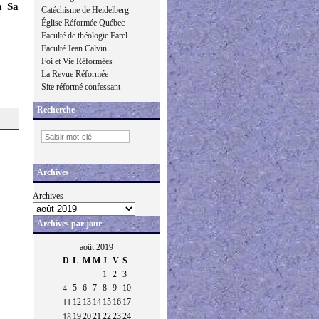
à Sa
Catéchisme de Heidelberg
Église Réformée Québec
Faculté de théologie Farel
Faculté Jean Calvin
Foi et Vie Réformées
La Revue Réformée
Site réformé confessant
Recherche
Archives
Archives
Archives par jour
août 2019
D
L
M
M
J
V
S
1
2
3
5
6
7
8
9
10
4
12
13
14
15
16
17
11
19
20
21
22
23
24
18