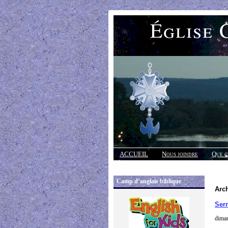
Église 
ACCUEIL
Nous joindre
Que c
Réponses
Camp d’anglais biblique
Arch
Ser
diman