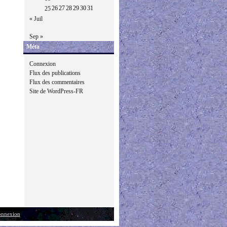
26
27
28
29
30
31
25
« Juil
Sep »
Méta
Connexion
Flux des publications
Flux des commentaires
Site de WordPress-FR
nnexion