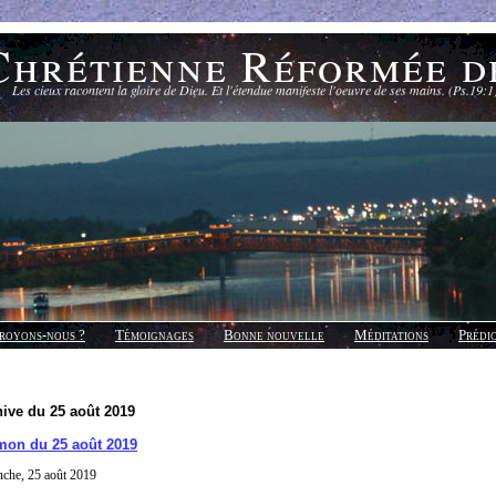
Chrétienne Réformée d
Les cieux racontent la gloire de Dieu. Et l'étendue manifeste l'oeuvre de ses mains. (Ps.19:1
royons-nous ?
Témoignages
Bonne nouvelle
Méditations
Prédi
ive du 25 août 2019
mon du 25 août 2019
che, 25 août 2019