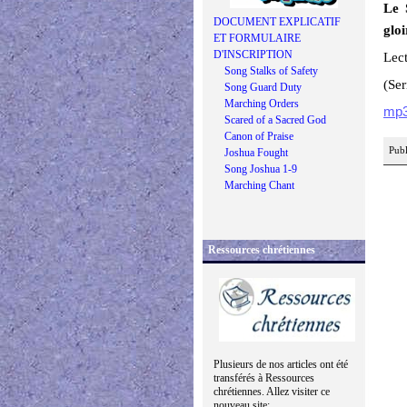
Le 
DOCUMENT EXPLICATIF
gloi
ET FORMULAIRE
D'INSCRIPTION
Lect
Song Stalks of Safety
(Se
Song Guard Duty
Marching Orders
mp
Scared of a Sacred God
Canon of Praise
Publ
Joshua Fought
Song Joshua 1-9
Marching Chant
Ressources chrétiennes
Plusieurs de nos articles ont été
transférés à Ressources
chrétiennes. Allez visiter ce
nouveau site: