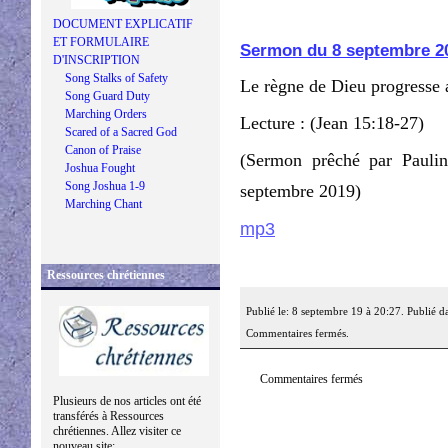
DOCUMENT EXPLICATIF
ET FORMULAIRE
Sermon du 8 septembre 2
D'INSCRIPTION
Song Stalks of Safety
Le règne de Dieu progresse 
Song Guard Duty
Marching Orders
Lecture : (Jean 15:18-27)
Scared of a Sacred God
Canon of Praise
(Sermon prêché par Pauli
Joshua Fought
Song Joshua 1-9
septembre 2019)
Marching Chant
mp3
Ressources chrétiennes
Publié le: 8 septembre 19 à 20:27. Publié d
Commentaires fermés.
Commentaires fermés
Plusieurs de nos articles ont été
transférés à Ressources
chrétiennes. Allez visiter ce
nouveau site: