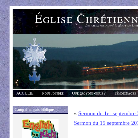
Église Chrétien
Les cieux racontent la gloire de Die
ACCUEIL
Nous joindre
Que croyons-nous ?
Témoignages
Réponses
Camp d’anglais biblique
«
Sermon du 1er septembre
Sermon du 15 septembre 20