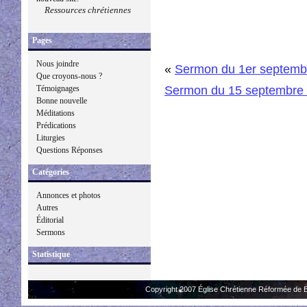
Ressources chrétiennes
Pages
Nous joindre
«
Sermon du 1er septemb
Que croyons-nous ?
Sermon du 15 septembre
Témoignages
Bonne nouvelle
Méditations
Prédications
Liturgies
Questions Réponses
Catégories
Annonces et photos
Autres
Éditorial
Sermons
Statistique
Copyright 2007 Église Chrétienne Réformée de