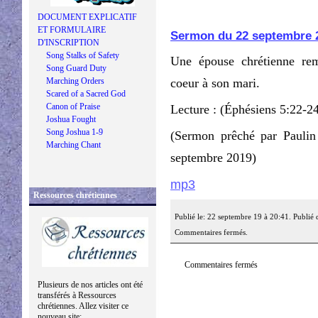
DOCUMENT EXPLICATIF
ET FORMULAIRE
Sermon du 22 septembre 
D'INSCRIPTION
Song Stalks of Safety
Une épouse chrétienne rem
Song Guard Duty
Marching Orders
coeur à son mari.
Scared of a Sacred God
Canon of Praise
Lecture : (Éphésiens 5:22-2
Joshua Fought
Song Joshua 1-9
(Sermon prêché par Pauli
Marching Chant
septembre 2019)
mp3
Ressources chrétiennes
Publié le: 22 septembre 19 à 20:41. Publié
Commentaires fermés.
Commentaires fermés
Plusieurs de nos articles ont été
transférés à Ressources
chrétiennes. Allez visiter ce
nouveau site: