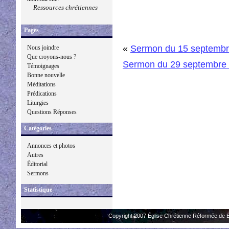
Ressources chrétiennes
Pages
«
Sermon du 15 septembr
Nous joindre
Que croyons-nous ?
Sermon du 29 septembre
Témoignages
Bonne nouvelle
Méditations
Prédications
Liturgies
Questions Réponses
Catégories
Annonces et photos
Autres
Éditorial
Sermons
Statistique
Copyright 2007 Église Chrétienne Réformée de