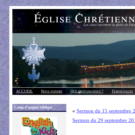
Église Chrétien
Les cieux racontent la gloire de Die
ACCUEIL
Nous joindre
Que croyons-nous ?
Témoignages
Réponses
Camp d’anglais biblique
«
Sermon du 15 septembre 
Sermon du 29 septembre 20