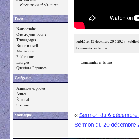
Ressources chrétiennes
Pages
Nous joindre
Que croyons-nous ?
Témoignages
Publié le: 13 décembre 20 à 20:37. Publié 
Bonne nouvelle
Commentaires fermés.
Méditations
Prédications
Commentaires fermés
Liturgies
Questions Réponses
Catégories
Annonces et photos
Autres
Éditorial
Sermons
«
Sermon du 6 décembre
Statistique
Sermon du 20 décembre 