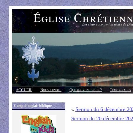
Église Chrétien
Les cieux racontent la gloire de Die
ACCUEIL
Nous joindre
Que croyons-nous ?
Témoignages
Réponses
Camp d’anglais biblique
«
Sermon du 6 décembre 20
Sermon du 20 décembre 20