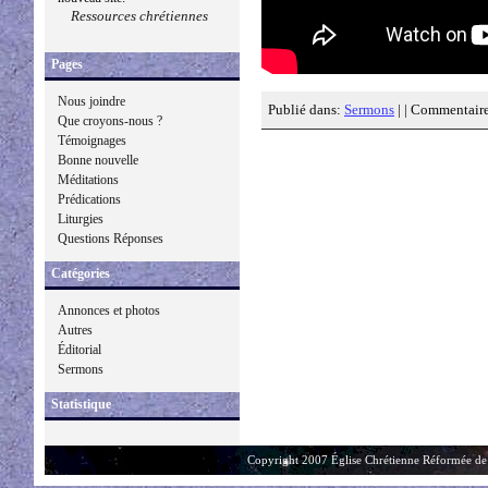
Ressources chrétiennes
Pages
Nous joindre
Publié dans:
Sermons
| |
Commentaire
Que croyons-nous ?
Témoignages
Bonne nouvelle
Méditations
Prédications
Liturgies
Questions Réponses
Catégories
Annonces et photos
Autres
Éditorial
Sermons
Statistique
Copyright 2007 Église Chrétienne Réformée de