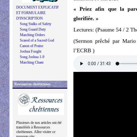
DOCUMENT EXPLICATIF
« Priez afin que la par
ET FORMULAIRE
glorifiée. »
D'INSCRIPTION
Song Stalks of Safety
Lectures: (Psaume 54 / 2 Th
Song Guard Duty
Marching Orders
(Sermon prêché par Mario
Scared of a Sacred God
Canon of Praise
l’ECRB )
Joshua Fought
Song Joshua 1-9
Marching Chant
Ressources chrétiennes
Plusieurs de nos articles ont été
transférés à Ressources
chrétiennes. Allez visiter ce
nouveau site: