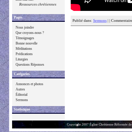
Ressources chrétiennes
Pages
Publié dans:
Sermons
| |
Commentaire
Nous joindre
Que croyons-nous ?
Témoignages
Bonne nouvelle
Méditations
Prédications
Liturgies
Questions Réponses
Catégories
Annonces et photos
Autres
Éditorial
Sermons
Statistique
Copyright 2007 Église Chrétienne Réformée de