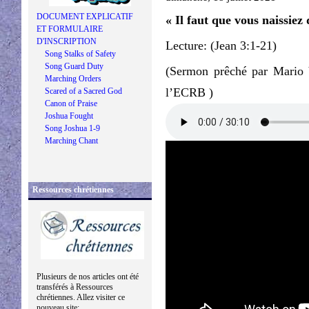
DOCUMENT EXPLICATIF
« Il faut que vous naissiez
ET FORMULAIRE
D'INSCRIPTION
Lecture: (Jean 3:1-21)
Song Stalks of Safety
Song Guard Duty
(Sermon prêché par Mario V
Marching Orders
l’ECRB )
Scared of a Sacred God
Canon of Praise
Joshua Fought
Song Joshua 1-9
Marching Chant
Ressources chrétiennes
Plusieurs de nos articles ont été
transférés à Ressources
chrétiennes. Allez visiter ce
nouveau site: