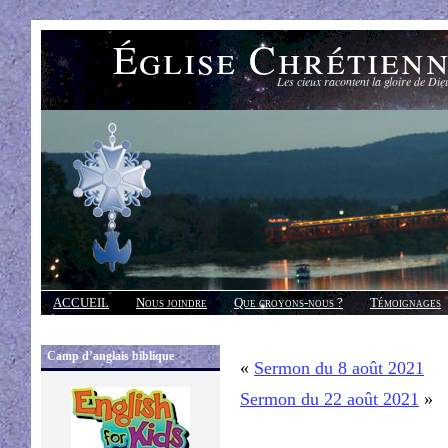
Église Chrétien
Les cieux racontent la gloire de Die
ACCUEIL
Nous joindre
Que croyons-nous ?
Témoignages
Réponses
Camp d’anglais biblique
«
Sermon du 8 août 2021
Sermon du 22 août 2021
»