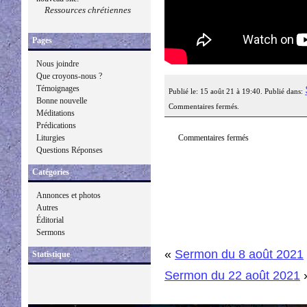
Ressources chrétiennes
Pages
Nous joindre
Que croyons-nous ?
Témoignages
Publié le: 15 août 21 à 19:40. Publié dans:
Bonne nouvelle
Commentaires fermés.
Méditations
Prédications
Commentaires fermés
Liturgies
Questions Réponses
Catégories
Annonces et photos
Autres
Éditorial
Sermons
«
Sermon du 8 août 2021
Statistique
Sermon du 22 août 2021