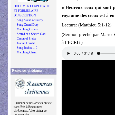
DOCUMENT EXPLICATIF
« Heureux ceux qui sont pe
ET FORMULAIRE
royaume des cieux est à eu
D'INSCRIPTION
Song Stalks of Safety
Lecture: (Matthieu 5:1-12)
Song Guard Duty
Marching Orders
(Sermon prêché par Mario 
Scared of a Sacred God
Canon of Praise
à l’ECRB )
Joshua Fought
Song Joshua 1-9
Marching Chant
Ressources chrétiennes
Plusieurs de nos articles ont été
transférés à Ressources
chrétiennes. Allez visiter ce
nouveau site: