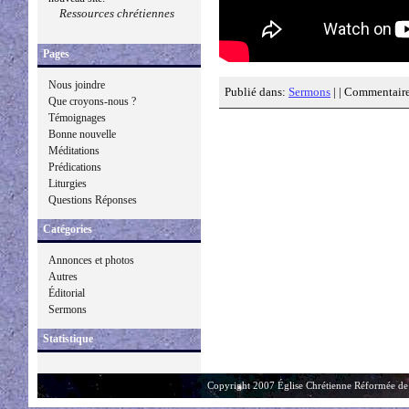
Ressources chrétiennes
Pages
Nous joindre
Publié dans:
Sermons
| |
Commentaire
Que croyons-nous ?
Témoignages
Bonne nouvelle
Méditations
Prédications
Liturgies
Questions Réponses
Catégories
Annonces et photos
Autres
Éditorial
Sermons
Statistique
Copyright 2007 Église Chrétienne Réformée de