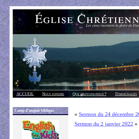
Église Chrétien
Les cieux racontent la gloire de Die
ACCUEIL
Nous joindre
Que croyons-nous ?
Témoignages
Réponses
Camp d’anglais biblique
«
Sermon du 24 décembre 2
Sermon du 2 janvier 2022
»