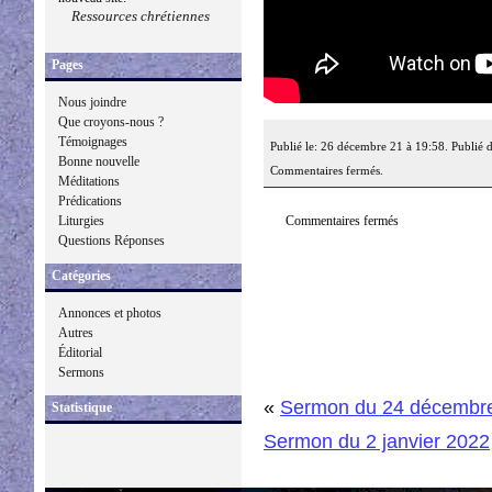
Ressources chrétiennes
Pages
Nous joindre
Que croyons-nous ?
Témoignages
Publié le: 26 décembre 21 à 19:58. Publié 
Bonne nouvelle
Commentaires fermés.
Méditations
Prédications
Commentaires fermés
Liturgies
Questions Réponses
Catégories
Annonces et photos
Autres
Éditorial
Sermons
«
Sermon du 24 décembr
Statistique
Sermon du 2 janvier 2022