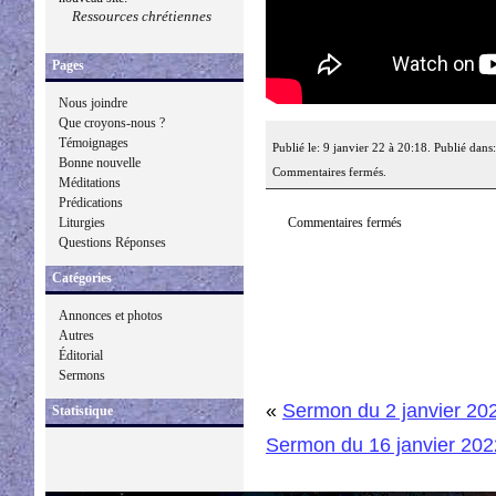
Ressources chrétiennes
Pages
Nous joindre
Que croyons-nous ?
Témoignages
Publié le: 9 janvier 22 à 20:18. Publié dans
Bonne nouvelle
Commentaires fermés.
Méditations
Prédications
Commentaires fermés
Liturgies
Questions Réponses
Catégories
Annonces et photos
Autres
Éditorial
Sermons
«
Sermon du 2 janvier 20
Statistique
Sermon du 16 janvier 202