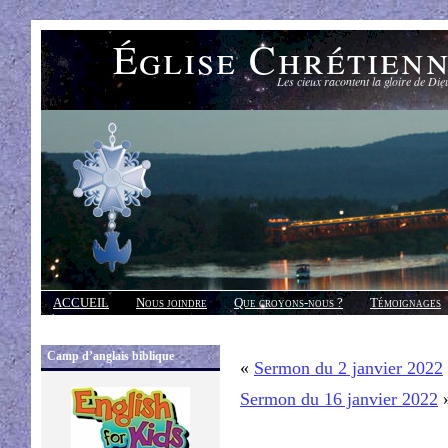
Église Chrétien
Les cieux racontent la gloire de Die
ACCUEIL
Nous joindre
Que croyons-nous ?
Témoignages
Réponses
Camp d’anglais biblique
«
Sermon du 2 janvier 2022
Sermon du 16 janvier 2022