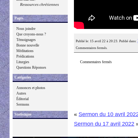
Ressources chrétiennes
Pages
Nous joindre
Que croyons-nous ?
Témoignages
Publié le: 15 avril 22 à 20:23. Publié dans:
Bonne nouvelle
Commentaires fermés.
Méditations
Prédications
Commentaires fermés
Liturgies
Questions Réponses
Catégories
Annonces et photos
Autres
Éditorial
Sermons
«
Sermon du 10 avril 202
Statistique
Sermon du 17 avril 2022