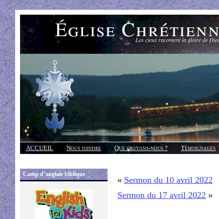
Église Chrétien
Les cieux racontent la gloire de Die
ACCUEIL
Nous joindre
Que croyons-nous ?
Témoignages
Réponses
Camp d’anglais biblique
«
Sermon du 10 avril 2022
Sermon du 17 avril 2022
»