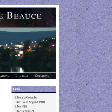
e Beauce
)
cations
Liturgies
Questions
Liens
Bible à la Colombe
Bible Louis Segond 1910
Bible NBS
Bible Segond 21