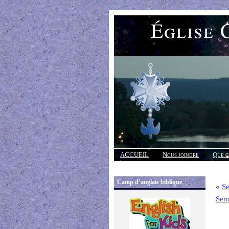
Église 
ACCUEIL
Nous joindre
Que c
Réponses
Camp d’anglais biblique
«
S
Ser