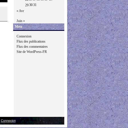
30
31
29
« Avr
Juin »
Méta
Connexion
Flux des publications
Flux des commentaires
Site de WordPress-FR
|
Connexion