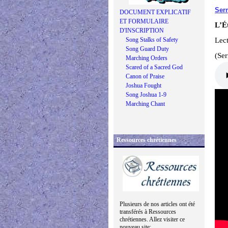
Ser
DOCUMENT EXPLICATIF
ET FORMULAIRE
L’Ét
D'INSCRIPTION
Song Stalks of Safety
Lect
Song Guard Duty
(Se
Marching Orders
Scared of a Sacred God
Canon of Praise
Joshua Fought
Song Joshua 1-9
Marching Chant
Ressources chrétiennes
Plusieurs de nos articles ont été
transférés à Ressources
chrétiennes. Allez visiter ce
nouveau site: