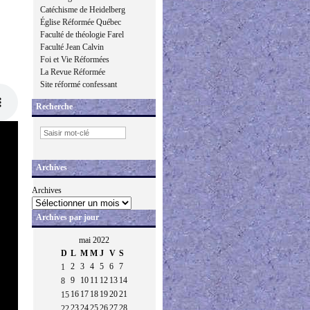
Catéchisme de Heidelberg
Église Réformée Québec
Faculté de théologie Farel
Faculté Jean Calvin
Foi et Vie Réformées
La Revue Réformée
Site réformé confessant
Recherche
Archives
Archives
Archives par jour
mai 2022
D
L
M
M
J
V
S
2
3
4
5
6
7
1
9
10
11
12
13
14
8
16
17
18
19
20
21
15
23
24
25
26
27
28
22