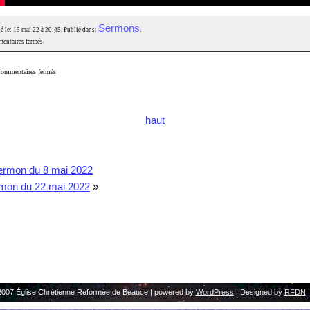
Sermons
é le: 15 mai 22 à 20:45. Publié dans:
.
entaires fermés.
ommentaires fermés
haut
ermon du 8 mai 2022
mon du 22 mai 2022
»
2007 Église Chrétienne Réformée de Beauce | powered by
WordPress
| Designed by
RFDN