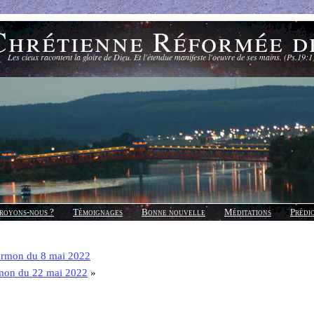
Chrétienne Réformée d
Les cieux racontent la gloire de Dieu. Et l'étendue manifeste l'oeuvre de ses mains. (Ps.19:1
royons-nous ?
Témoignages
Bonne nouvelle
Méditations
Prédi
ermon du 8 mai 2022
mon du 22 mai 2022
»