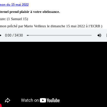
mon du 15 mai 2022
ernel prend plaisir à votre obéissance.
ure: (1 Samuel 15)
rmon prêché par Mario Veilleux le dimanche 15 mai 2022 à l’ECRB )