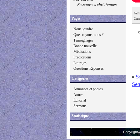
Ressources chrétiennes
Publi
Pages
Comm
Nous joindre
C
Que croyons-nous ?
Témoignages
Bonne nouvelle
Méditations
Prédications
Liturgies
Questions Réponses
«
S
Catégories
Ser
Annonces et photos
Autres
Éditorial
Sermons
Statistique
Copyright 