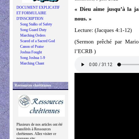
DOCUMENT EXPLICATIF
« Dieu aime jusqu’à la jal
ET FORMULAIRE
nous. »
D'INSCRIPTION
Song Stalks of Safety
Lecture: (Jacques 4:1-12)
Song Guard Duty
Marching Orders
(Sermon prêché par Mario
Scared of a Sacred God
Canon of Praise
l’ECRB )
Joshua Fought
Song Joshua 1-9
Marching Chant
Ressources chrétiennes
Plusieurs de nos articles ont été
transférés à Ressources
chrétiennes. Allez visiter ce
nouveau site: