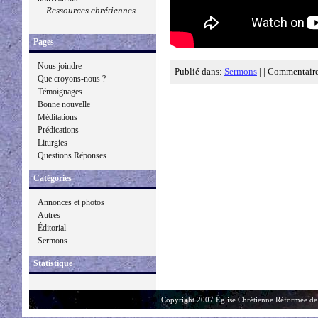
Ressources chrétiennes
Pages
Nous joindre
Publié dans:
Sermons
| |
Commentaire
Que croyons-nous ?
Témoignages
Bonne nouvelle
Méditations
Prédications
Liturgies
Questions Réponses
Catégories
Annonces et photos
Autres
Éditorial
Sermons
Statistique
Copyright 2007 Église Chrétienne Réformée de