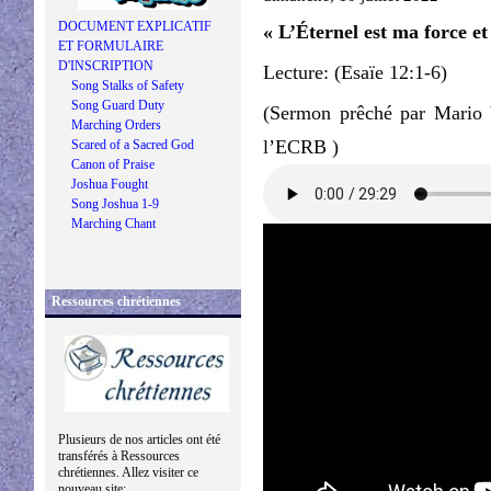
DOCUMENT EXPLICATIF
« L’Éternel est ma force e
ET FORMULAIRE
D'INSCRIPTION
Lecture: (Esaïe 12:1-6)
Song Stalks of Safety
Song Guard Duty
(Sermon prêché par Mario V
Marching Orders
l’ECRB )
Scared of a Sacred God
Canon of Praise
Joshua Fought
Song Joshua 1-9
Marching Chant
Ressources chrétiennes
Plusieurs de nos articles ont été
transférés à Ressources
chrétiennes. Allez visiter ce
nouveau site: