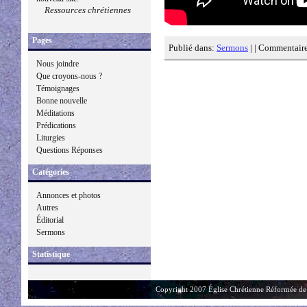
Ressources chrétiennes
Pages
Publié dans:
Sermons
| |
Commentaire
Nous joindre
Que croyons-nous ?
Témoignages
Bonne nouvelle
Méditations
Prédications
Liturgies
Questions Réponses
Catégories
Annonces et photos
Autres
Éditorial
Sermons
Statistique
Copyright 2007 Église Chrétienne Réformée de