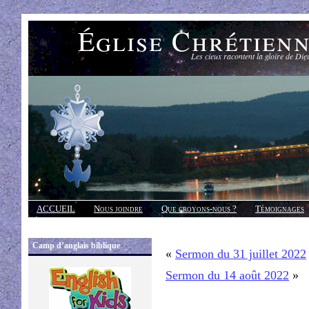
Église Chrétien
Les cieux racontent la gloire de Die
ACCUEIL
Nous joindre
Que croyons-nous ?
Témoignages
Réponses
Camp d’anglais biblique
«
Sermon du 31 juillet 2022
Sermon du 14 août 2022
»