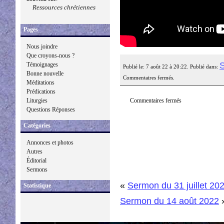
Ressources chrétiennes
Pages
Nous joindre
Que croyons-nous ?
Témoignages
Publié le: 7 août 22 à 20:22. Publié dans:
Bonne nouvelle
Commentaires fermés.
Méditations
Prédications
Commentaires fermés
Liturgies
Questions Réponses
Catégories
Annonces et photos
Autres
Éditorial
Sermons
«
Sermon du 31 juillet 20
Statistique
Sermon du 14 août 2022