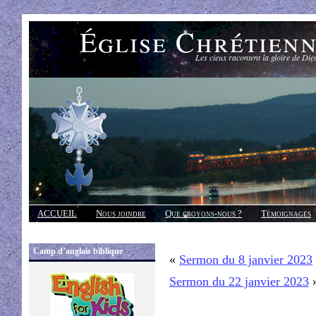
Église Chrétien
Les cieux racontent la gloire de Die
ACCUEIL
Nous joindre
Que croyons-nous ?
Témoignages
Réponses
Camp d’anglais biblique
«
Sermon du 8 janvier 2023
Sermon du 22 janvier 2023