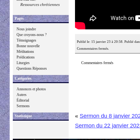
Ressources chrétiennes
Pages
Nous joindre
Que croyons-nous ?
Témoignages
Publié le: 15 janvier 23 à 20:58. Publié dan
Bonne nouvelle
Commentaires fermés.
Méditations
Prédications
Commentaires fermés
Liturgies
Questions Réponses
Catégories
Annonces et photos
Autres
Éditorial
Sermons
«
Sermon du 8 janvier 20
Statistique
Sermon du 22 janvier 202