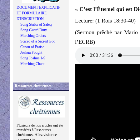
DOCUMENT EXPLICATIF
« C’est l’Éternel qui est Di
ET FORMULAIRE
D'INSCRIPTION
Lecture: (1 Rois 18:30-40)
Song Stalks of Safety
Song Guard Duty
(Sermon prêché par Mario 
Marching Orders
l’ECRB)
Scared of a Sacred God
Canon of Praise
Joshua Fought
Song Joshua 1-9
Marching Chant
Ressources chrétiennes
Plusieurs de nos articles ont été
transférés à Ressources
chrétiennes. Allez visiter ce
nouveau site: