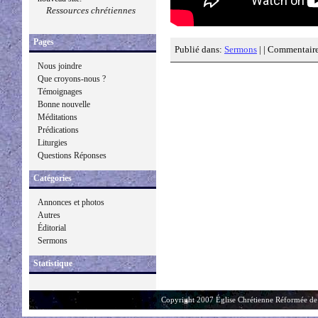
Ressources chrétiennes
Pages
Publié dans:
Sermons
| |
Commentaire
Nous joindre
Que croyons-nous ?
Témoignages
Bonne nouvelle
Méditations
Prédications
Liturgies
Questions Réponses
Catégories
Annonces et photos
Autres
Éditorial
Sermons
Statistique
Copyright 2007 Église Chrétienne Réformée de