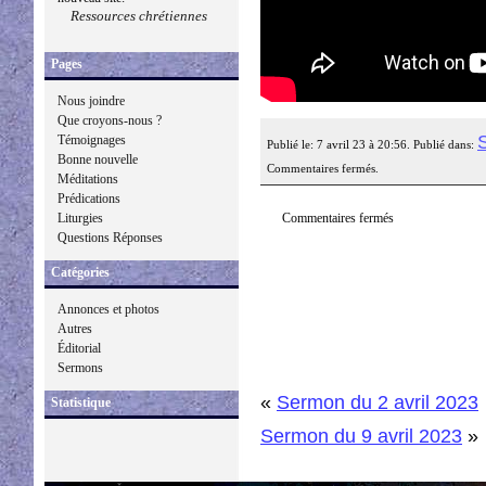
Ressources chrétiennes
Pages
Nous joindre
Que croyons-nous ?
Témoignages
Publié le: 7 avril 23 à 20:56. Publié dans:
Bonne nouvelle
Commentaires fermés.
Méditations
Prédications
Commentaires fermés
Liturgies
Questions Réponses
Catégories
Annonces et photos
Autres
Éditorial
Sermons
«
Sermon du 2 avril 2023
Statistique
Sermon du 9 avril 2023
»