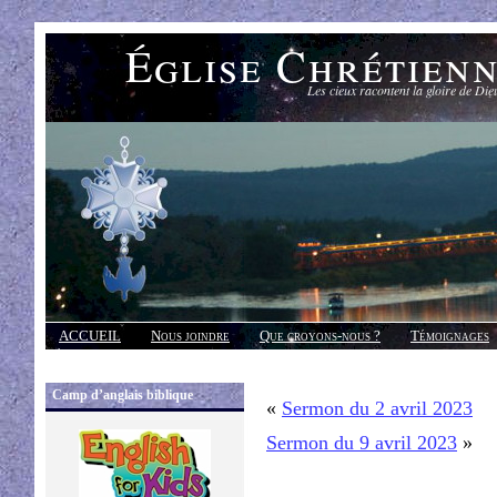
Église Chrétien
Les cieux racontent la gloire de Die
ACCUEIL
Nous joindre
Que croyons-nous ?
Témoignages
Réponses
Camp d’anglais biblique
«
Sermon du 2 avril 2023
Sermon du 9 avril 2023
»