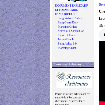
Ser
DOCUMENT EXPLICATIF
ET FORMULAIRE
Une
D'INSCRIPTION
Song Stalks of Safety
Lec
Song Guard Duty
(Se
Marching Orders
Scared of a Sacred God
Canon of Praise
Joshua Fought
Song Joshua 1-9
Marching Chant
Ressources chrétiennes
Plusieurs de nos articles ont été
transférés à Ressources
chrétiennes. Allez visiter ce
nouveau site: