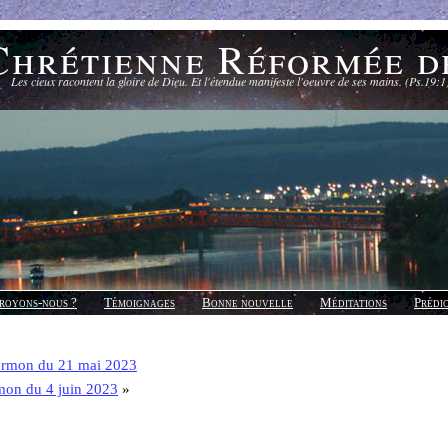
Chrétienne Réformée d
Les cieux racontent la gloire de Dieu. Et l'étendue manifeste l'oeuvre de ses mains. (Ps.19:1
royons-nous ?
Témoignages
Bonne nouvelle
Méditations
Prédi
ermon du 21 mai 2023
mon du 4 juin 2023
»