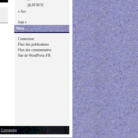
29
30
31
28
« Avr
Juin »
Méta
Connexion
Flux des publications
Flux des commentaires
Site de WordPress-FR
|
Connexion