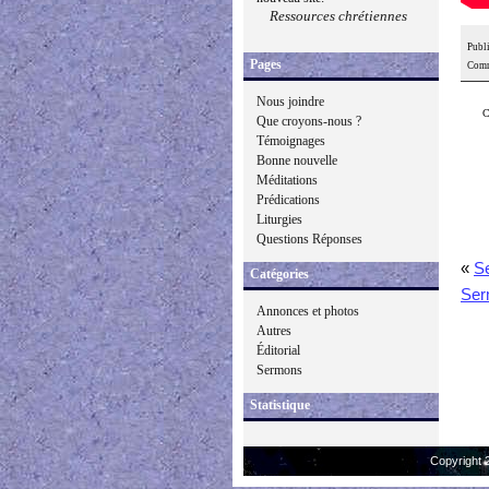
Ressources chrétiennes
Publi
Pages
Comm
Nous joindre
C
Que croyons-nous ?
Témoignages
Bonne nouvelle
Méditations
Prédications
Liturgies
Questions Réponses
«
S
Catégories
Ser
Annonces et photos
Autres
Éditorial
Sermons
Statistique
Copyright 