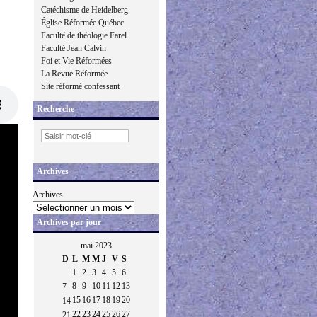
Catéchisme de Heidelberg
Église Réformée Québec
Faculté de théologie Farel
Faculté Jean Calvin
Foi et Vie Réformées
La Revue Réformée
Site réformé confessant
Recherche
Archives
Archives
Archives par jour
mai 2023
D
L
M
M
J
V
S
1
2
3
4
5
6
8
9
10
11
12
13
7
15
16
17
18
19
20
14
22
23
24
25
26
27
21