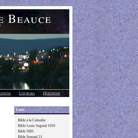
e Beauce
)
cations
Liturgies
Questions
Liens
Bible à la Colombe
Bible Louis Segond 1910
Bible NBS
Bible Segond 21