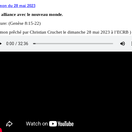
mon du 28 mai 2023
 alliance avec le nouveau monde.
ture: (Genèse 8:15-22)
rmon prêché par Christian Cruchet le dimanche 28 mai 2023 à l’ECRB )