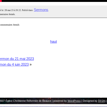
Sermons
é le: 28 mai 23 à 20:22. Publié dans:
.
entaires fermés.
ommentaires fermés
haut
ermon du 21 mai 2023
mon du 4 juin 2023
»
2007 Église Chrétienne Réformée de Beauce | powered by
WordPress
| Designed by
RFDN