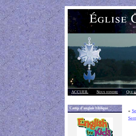
Église 
ACCUEIL
Nous joindre
Que c
Réponses
Camp d’anglais biblique
«
S
Ser