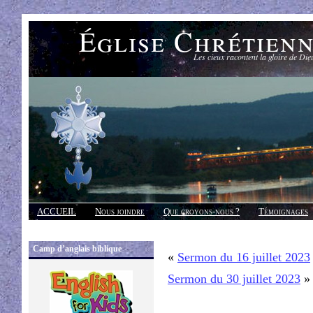
Église Chrétien
Les cieux racontent la gloire de Die
ACCUEIL
Nous joindre
Que croyons-nous ?
Témoignages
Réponses
Camp d’anglais biblique
«
Sermon du 16 juillet 2023
Sermon du 30 juillet 2023
»