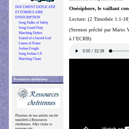
DOCUMENT EXPLICATIF
Onésiphore, le vaillant con
ET FORMULAIRE
D'INSCRIPTION
Lecture: (2 Timothée 1:1-18
Song Stalks of Safety
Song Guard Duty
(Sermon prêché par Mario V
Marching Orders
à l’ECRB)
Scared of a Sacred God
Canon of Praise
Joshua Fought
Song Joshua 1-9
Marching Chant
Ressources chrétiennes
Plusieurs de nos articles ont été
transférés à Ressources
chrétiennes. Allez visiter ce
nouveau site: