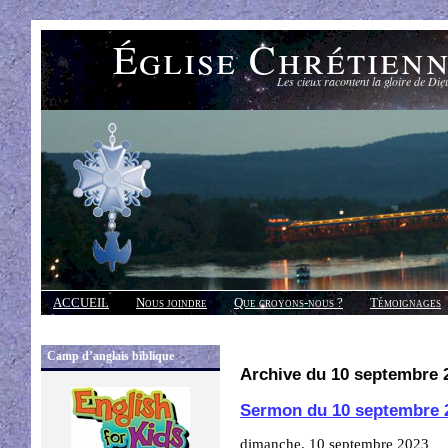
Église Chrétien
Les cieux racontent la gloire de Die
ACCUEIL
Nous joindre
Que croyons-nous ?
Témoignages
Réponses
Camp d’anglais biblique
Archive du 10 septembre 
Sermon du 10 septembre 
dimanche, 10 septembre 2023