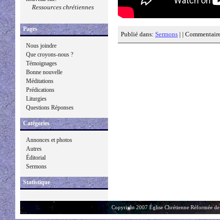
Ressources chrétiennes
Pages
Publié dans:
Sermons
| |
Commentaire
Nous joindre
Que croyons-nous ?
Témoignages
Bonne nouvelle
Méditations
Prédications
Liturgies
Questions Réponses
Catégories
Annonces et photos
Autres
Éditorial
Sermons
Statistique
Copyright 2007 Église Chrétienne Réformée de