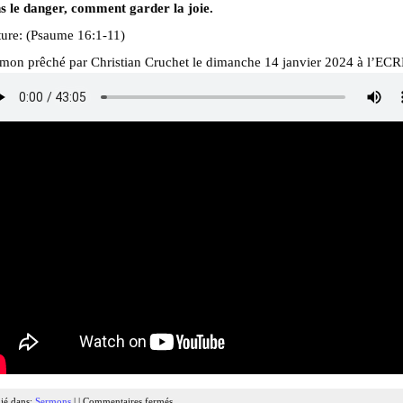
s le danger, comment garder la joie.
ture: (Psaume 16:1-11)
rmon prêché par Christian Cruchet le dimanche 14 janvier 2024 à l’ECR
ié dans:
Sermons
| |
Commentaires fermés