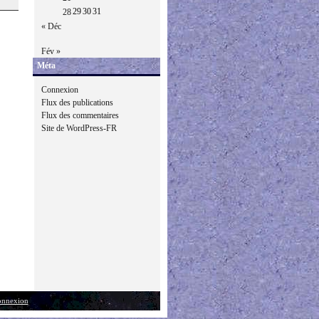
29
30
31
28
« Déc
Fév »
Méta
Connexion
Flux des publications
Flux des commentaires
Site de WordPress-FR
nnexion