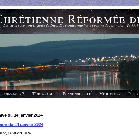
Chrétienne Réformée d
Les cieux racontent la gloire de Dieu. Et l'étendue manifeste l'oeuvre de ses mains. (Ps.19:1
royons-nous ?
Témoignages
Bonne nouvelle
Méditations
Prédi
ive du 14 janvier 2024
mon du 14 janvier 2024
che, 14 janvier 2024