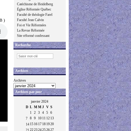
Catéchisme de Heidelberg
Église Réformée Québec
Faculté de théologie Farel
B )
Faculté Jean Calvin
Foi et Vie Réformées
La Revue Réformée
Site réformé confessant
Recherche
Archives
Archives
Archives par jour
janvier 2024
D
L
M
M
J
V
S
1
2
3
4
5
6
8
9
10
11
12
13
7
15
16
17
18
19
20
14
22
23
24
25
26
27
21