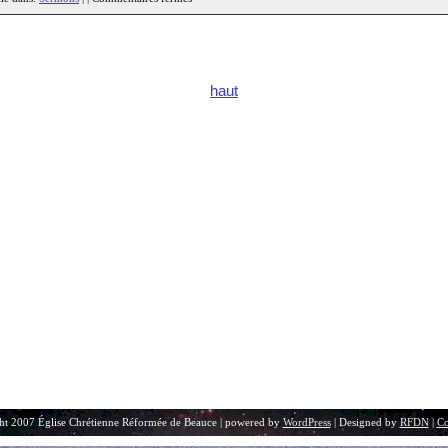
haut
ht 2007 Église Chrétienne Réformée de Beauce | powered by
WordPress
| Designed by
RFDN
|
Co