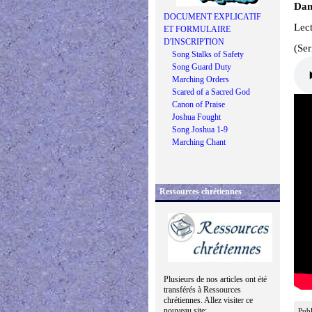
Dan
DOCUMENT EXPLICATIF
Lec
ET FORMULAIRE
D'INSCRIPTION
(Se
Song Stalks of Safety
Song Guard Duty
Marching Orders
Scared of a Sacred God
Canon of Praise
Joshua Fought
Song Joshua 1-9
Marching Chant
Ressources chrétiennes
Plusieurs de nos articles ont été
transférés à Ressources
chrétiennes. Allez visiter ce
nouveau site:
Publ