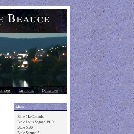
e Beauce
)
cations
Liturgies
Questions
Liens
Bible à la Colombe
Bible Louis Segond 1910
Bible NBS
Bible Segond 21