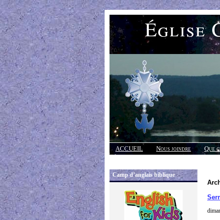
Église 
ACCUEIL
Nous joindre
Que c
Réponses
Camp d’anglais biblique
Arch
Ser
diman