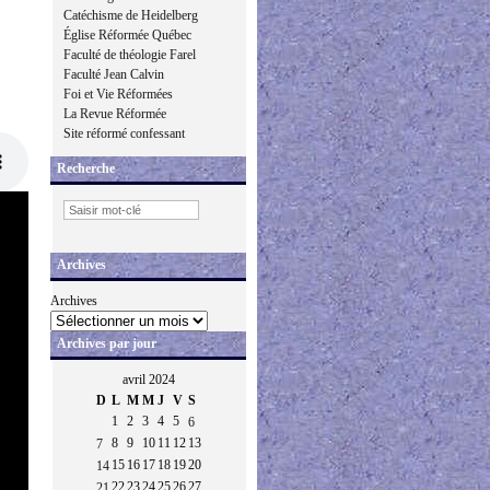
Catéchisme de Heidelberg
Église Réformée Québec
Faculté de théologie Farel
Faculté Jean Calvin
Foi et Vie Réformées
La Revue Réformée
Site réformé confessant
Recherche
Archives
Archives
Archives par jour
avril 2024
D
L
M
M
J
V
S
1
2
3
4
5
6
8
9
10
11
12
13
7
15
16
17
18
19
20
14
22
23
24
25
26
27
21