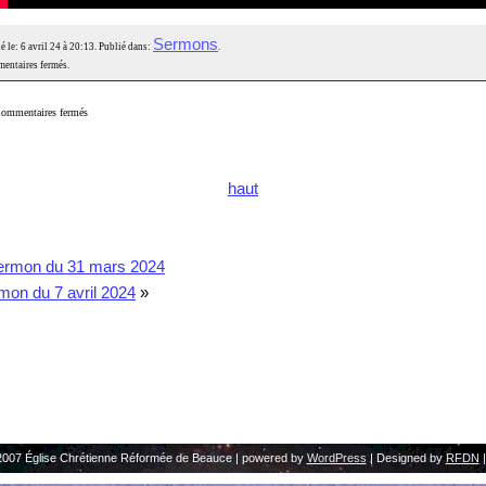
Sermons
é le: 6 avril 24 à 20:13. Publié dans:
.
entaires fermés.
ommentaires fermés
haut
ermon du 31 mars 2024
mon du 7 avril 2024
»
2007 Église Chrétienne Réformée de Beauce | powered by
WordPress
| Designed by
RFDN