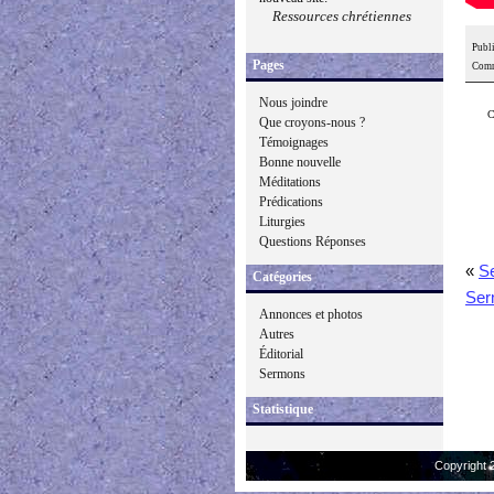
Ressources chrétiennes
Publi
Pages
Comm
Nous joindre
C
Que croyons-nous ?
Témoignages
Bonne nouvelle
Méditations
Prédications
Liturgies
Questions Réponses
«
S
Catégories
Ser
Annonces et photos
Autres
Éditorial
Sermons
Statistique
Copyright 