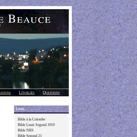
e Beauce
)
cations
Liturgies
Questions
Liens
Bible à la Colombe
Bible Louis Segond 1910
Bible NBS
Bible Segond 21