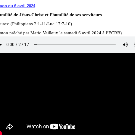
on du 6 avril 2024
milité de Jésus-Christ et l’humilité de ses serviteurs.
ures: (Philippiens 2:1-11/Luc 17:7-10)
rmon prêché par Mario Veilleux le samedi 6 avril 2024 à l’ECRB)