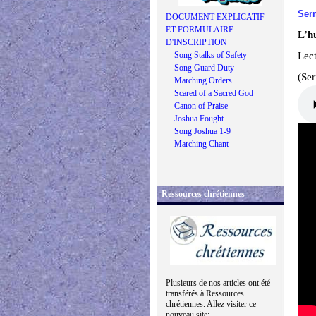
Serm
DOCUMENT EXPLICATIF
ET FORMULAIRE
L’hu
D'INSCRIPTION
Song Stalks of Safety
Lect
Song Guard Duty
(Se
Marching Orders
Scared of a Sacred God
Canon of Praise
Joshua Fought
Song Joshua 1-9
Marching Chant
Ressources chrétiennes
Plusieurs de nos articles ont été
transférés à Ressources
chrétiennes. Allez visiter ce
nouveau site: