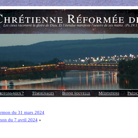
Chrétienne Réformée d
Les cieux racontent la gloire de Dieu. Et l'étendue manifeste l'oeuvre de ses mains. (Ps.19:1
royons-nous ?
Témoignages
Bonne nouvelle
Méditations
Prédi
ermon du 31 mars 2024
mon du 7 avril 2024
»