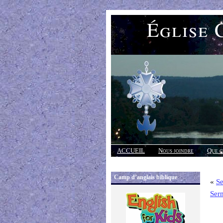
Église 
ACCUEIL
Nous joindre
Que c
Réponses
Camp d’anglais biblique
«
S
Ser