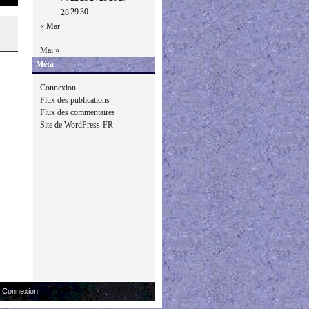
29
30
28
« Mar
Mai »
Méta
Connexion
Flux des publications
Flux des commentaires
Site de WordPress-FR
|
Connexion