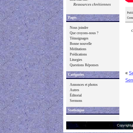
Ressources chrétiennes
Publi
Pages
Comm
Nous joindre
C
Que croyons-nous ?
Témoignages
Bonne nouvelle
Méditations
Prédications
Liturgies
Questions Réponses
«
Se
Catégories
Ser
Annonces et photos
Autres
Éditorial
Sermons
Statistique
Copyright 