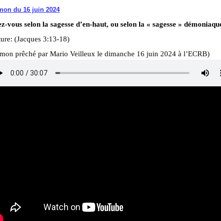
mon du 16 juin 2024
ez-vous selon la sagesse d’en-haut, ou selon la « sagesse » démoniaqu
ure: (Jacques 3:13-18)
rmon prêché par Mario Veilleux le dimanche 16 juin 2024 à l’ECRB)