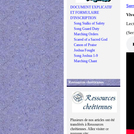
Ser
DOCUMENT EXPLICATIF
ET FORMULAIRE
Viv
D'INSCRIPTION
Song Stalks of Safety
Lect
Song Guard Duty
(Se
Marching Orders
Scared of a Sacred God
Canon of Praise
Joshua Fought
Song Joshua 1-9
Marching Chant
Ressources chrétiennes
Plusieurs de nos articles ont été
transférés à Ressources
chrétiennes. Allez visiter ce
nouveau site: