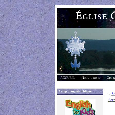
Église 
ACCUEIL
Nous joindre
Que c
Réponses
Camp d’anglais biblique
«
Se
Ser