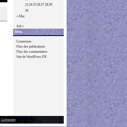
24
25
26
27
28
29
23
30
« Mai
Juil »
Méta
Connexion
Flux des publications
Flux des commentaires
Site de WordPress-FR
|
Connexion