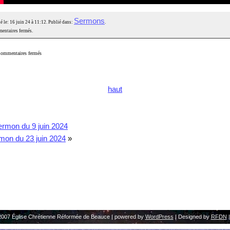
Sermons
é le: 16 juin 24 à 11:12. Publié dans:
.
entaires fermés.
ommentaires fermés
haut
rmon du 9 juin 2024
mon du 23 juin 2024
»
2007 Église Chrétienne Réformée de Beauce | powered by
WordPress
| Designed by
RFDN