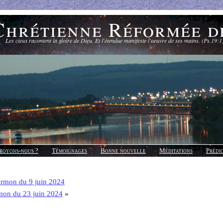
Chrétienne Réformée d
Les cieux racontent la gloire de Dieu. Et l'étendue manifeste l'oeuvre de ses mains. (Ps.19:1
royons-nous ?
Témoignages
Bonne nouvelle
Méditations
Prédi
rmon du 9 juin 2024
mon du 23 juin 2024
»