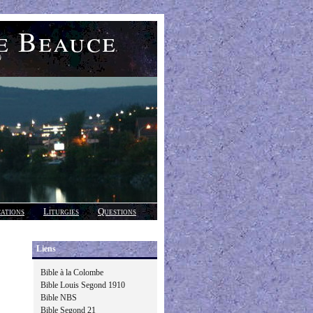
e Beauce
)
cations
Liturgies
Questions
Liens
Bible à la Colombe
Bible Louis Segond 1910
Bible NBS
Bible Segond 21