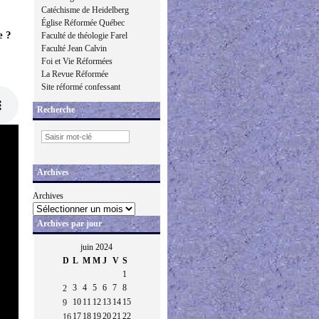
Catéchisme de Heidelberg
Église Réformée Québec
e ?
Faculté de théologie Farel
Faculté Jean Calvin
Foi et Vie Réformées
La Revue Réformée
Site réformé confessant
Recherche
Archives
Archives
Archives par jour
juin 2024
D
L
M
M
J
V
S
1
3
4
5
6
7
8
2
10
11
12
13
14
15
9
17
18
19
20
21
22
16