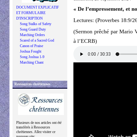
DOCUMENT EXPLICATIF
« De l’empressement, et no
ET FORMULAIRE
D'INSCRIPTION
Lectures: (Proverbes 18:9/2
Song Stalks of Safety
Song Guard Duty
(Sermon prêché par Mario V
Marching Orders
à l’ECRB)
Scared of a Sacred God
Canon of Praise
Joshua Fought
Song Joshua 1-9
Marching Chant
Ressources chrétiennes
Plusieurs de nos articles ont été
transférés à Ressources
chrétiennes. Allez visiter ce
nouveau site: