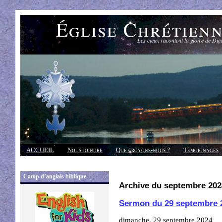
Église Chrétien
Les cieux racontent la gloire de Die
ACCUEIL
Nous joindre
Que croyons-nous ?
Témoignages
Réponses
Camp d’anglais biblique
Archive du septembre 202
Sermon du 29 septembre 
dimanche, 29 septembre 2024