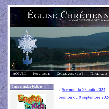
Église Chrétien
Les cieux racontent la gloire de Die
ACCUEIL
Nous joindre
Que croyons-nous ?
Témoignages
Réponses
Camp d’anglais biblique
«
Sermon du 25 août 2024
Sermon du 8 septembre 202