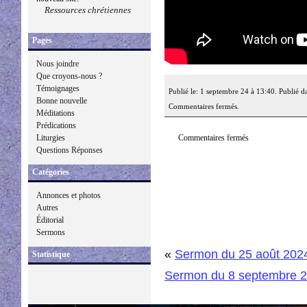
Ressources chrétiennes
Pages
Nous joindre
Que croyons-nous ?
Témoignages
Publié le: 1 septembre 24 à 13:40. Publié d
Bonne nouvelle
Commentaires fermés.
Méditations
Prédications
Commentaires fermés
Liturgies
Questions Réponses
Catégories
Annonces et photos
Autres
Éditorial
Sermons
«
Sermon du 25 août 202
Statistique
Sermon du 8 septembre 