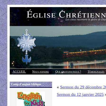
Église Chrétien
Les cieux racontent la gloire de Die
ACCUEIL
Nous joindre
Que croyons-nous ?
Témoignages
Réponses
Camp d’anglais biblique
«
Sermon du 29 décembre 2
Sermon du 12 janvier 2025