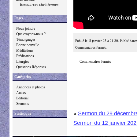
Ressources chrétiennes
Pages
Nous joindre
Que croyons-nous ?
Témoignages
Publié le: 5 janvier 25 à 21:30. Publié dans
Bonne nouvelle
Commentaires fermés.
Méditations
Prédications
Commentaires fermés
Liturgies
Questions Réponses
Catégories
Annonces et photos
Autres
Éditorial
Sermons
«
Sermon du 29 décembr
Statistique
Sermon du 12 janvier 202