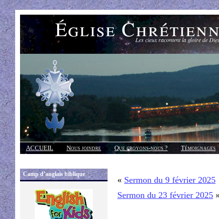
Église Chrétien
Les cieux racontent la gloire de Die
ACCUEIL
Nous joindre
Que croyons-nous ?
Témoignages
Réponses
Camp d’anglais biblique
«
Sermon du 9 février 2025
Sermon du 23 février 2025