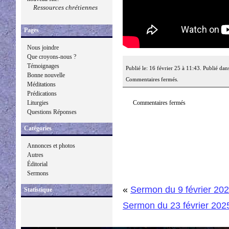
Ressources chrétiennes
Pages
Nous joindre
Que croyons-nous ?
Témoignages
Publié le: 16 février 25 à 11:43. Publié dan
Bonne nouvelle
Commentaires fermés.
Méditations
Prédications
Commentaires fermés
Liturgies
Questions Réponses
Catégories
Annonces et photos
Autres
Éditorial
Sermons
«
Sermon du 9 février 20
Statistique
Sermon du 23 février 202