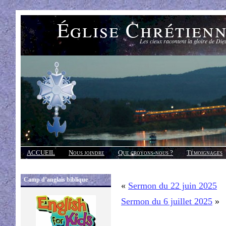
Église Chrétien
Les cieux racontent la gloire de Die
ACCUEIL
Nous joindre
Que croyons-nous ?
Témoignages
Réponses
Camp d’anglais biblique
«
Sermon du 22 juin 2025
Sermon du 6 juillet 2025
»