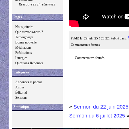
Ressources chrétiennes
Pages
Nous joindre
Que croyons-nous ?
Témoignages
Publié le: 29 juin 25 à 20:22. Publié dans:
Bonne nouvelle
Commentaires fermés.
Méditations
Prédications
Commentaires fermés
Liturgies
Questions Réponses
Catégories
Annonces et photos
Autres
Éditorial
Sermons
«
Sermon du 22 juin 2025
Statistique
Sermon du 6 juillet 2025