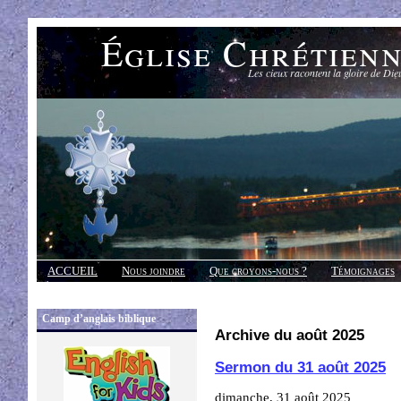
Église Chrétien
Les cieux racontent la gloire de Die
ACCUEIL
Nous joindre
Que croyons-nous ?
Témoignages
Réponses
Camp d’anglais biblique
Archive du août 2025
Sermon du 31 août 2025
dimanche, 31 août 2025