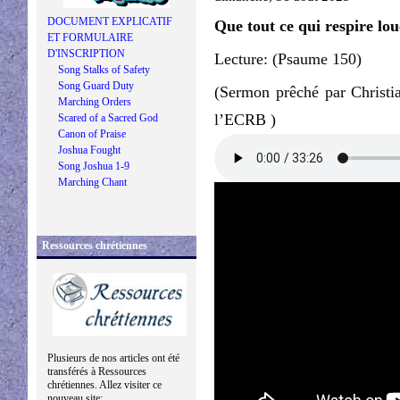
DOCUMENT EXPLICATIF
Que tout ce qui respire lou
ET FORMULAIRE
D'INSCRIPTION
Lecture: (Psaume 150)
Song Stalks of Safety
Song Guard Duty
(Sermon prêché par Christi
Marching Orders
l’ECRB )
Scared of a Sacred God
Canon of Praise
Joshua Fought
Song Joshua 1-9
Marching Chant
Ressources chrétiennes
Plusieurs de nos articles ont été
transférés à Ressources
chrétiennes. Allez visiter ce
nouveau site: