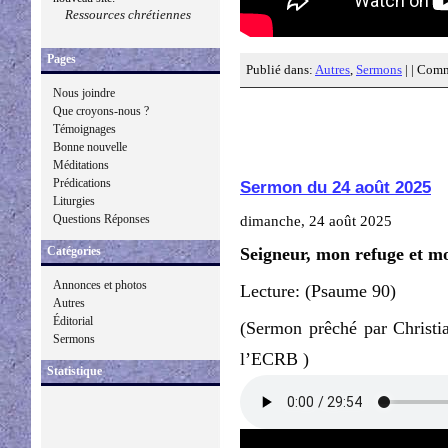
Ressources chrétiennes
Pages
Publié dans:
Autres
,
Sermons
| |
Comme
Nous joindre
Que croyons-nous ?
Témoignages
Bonne nouvelle
Méditations
Prédications
Sermon du 24 août 2025
Liturgies
Questions Réponses
dimanche, 24 août 2025
Catégories
Seigneur, mon refuge et mo
Annonces et photos
Lecture: (Psaume 90)
Autres
Éditorial
(Sermon prêché par Christi
Sermons
l’ECRB )
Statistique