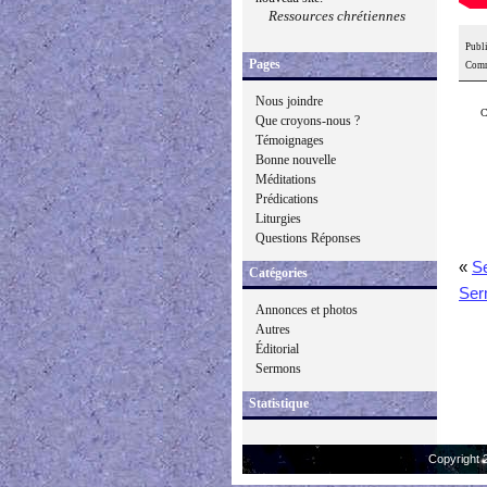
Ressources chrétiennes
Publi
Pages
Comm
Nous joindre
C
Que croyons-nous ?
Témoignages
Bonne nouvelle
Méditations
Prédications
Liturgies
Questions Réponses
«
S
Catégories
Ser
Annonces et photos
Autres
Éditorial
Sermons
Statistique
Copyright 