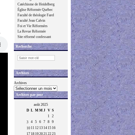
Catéchisme de Heidelberg
Église Réformée Québec
Faculté de théologie Farel
Faculté Jean Calvin
Foi et Vie Réformées
La Revue Réformée
)
Site réformé confessant
Recherche
Archives
Archives
Archives par jour
août 2025
D
L
M
M
J
V
S
1
2
4
5
6
7
8
9
3
11
12
13
14
15
16
10
17
18
19
20
21
22
23