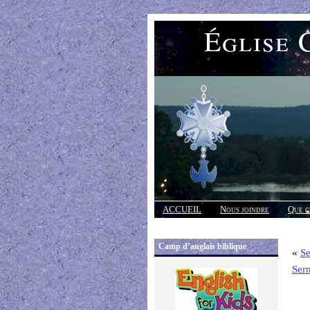
Église 
ACCUEIL
Nous joindre
Que c
Réponses
Camp d’anglais biblique
«
S
Ser