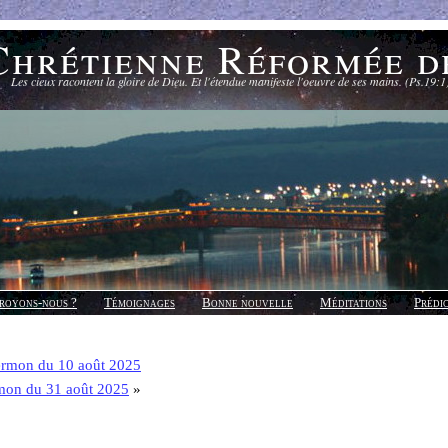
Chrétienne Réformée d
Les cieux racontent la gloire de Dieu. Et l'étendue manifeste l'oeuvre de ses mains. (Ps.19:1
royons-nous ?
Témoignages
Bonne nouvelle
Méditations
Prédi
ermon du 10 août 2025
mon du 31 août 2025
»