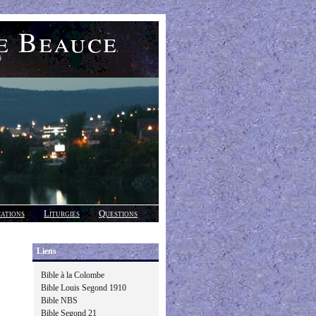
e Beauce
)
cations
Liturgies
Questions
Liens
Bible à la Colombe
Bible Louis Segond 1910
Bible NBS
Bible Segond 21