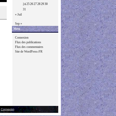
25
26
27
28
29
30
24
31
« Juil
Sep »
Méta
Connexion
Flux des publications
Flux des commentaires
Site de WordPress-FR
|
Connexion