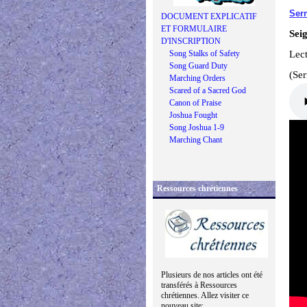
Ser
DOCUMENT EXPLICATIF
ET FORMULAIRE
Sei
D'INSCRIPTION
Song Stalks of Safety
Lec
Song Guard Duty
(Se
Marching Orders
Scared of a Sacred God
Canon of Praise
Joshua Fought
Song Joshua 1-9
Marching Chant
Ressources chrétiennes
Plusieurs de nos articles ont été
transférés à Ressources
chrétiennes. Allez visiter ce
nouveau site: