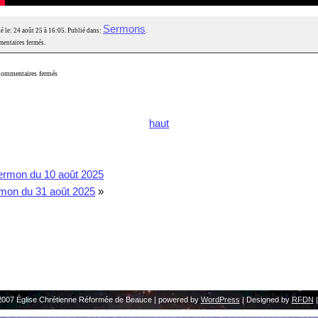
Sermons
é le: 24 août 25 à 16:05. Publié dans:
.
entaires fermés.
ommentaires fermés
haut
ermon du 10 août 2025
mon du 31 août 2025
»
2007 Église Chrétienne Réformée de Beauce | powered by
WordPress
| Designed by
RFDN