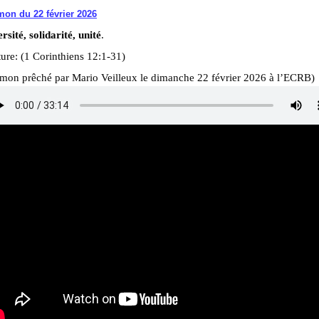
on du 22 février 2026
rsité, solidarité, unité
.
ure: (1 Corinthiens 12:1-31)
rmon prêché par Mario Veilleux le dimanche 22 février 2026 à l’ECRB)