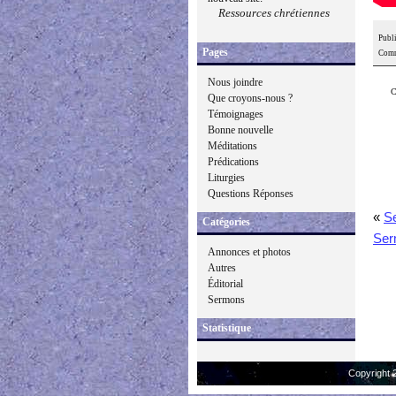
Ressources chrétiennes
Publi
Pages
Comm
Nous joindre
C
Que croyons-nous ?
Témoignages
Bonne nouvelle
Méditations
Prédications
Liturgies
Questions Réponses
«
Se
Catégories
Ser
Annonces et photos
Autres
Éditorial
Sermons
Statistique
Copyright 