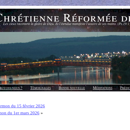
Chrétienne Réformée d
Les cieux racontent la gloire de Dieu. Et l'étendue manifeste l'oeuvre de ses mains. (Ps.19:1
royons-nous ?
Témoignages
Bonne nouvelle
Méditations
Prédi
rmon du 15 février 2026
mon du 1er mars 2026
»