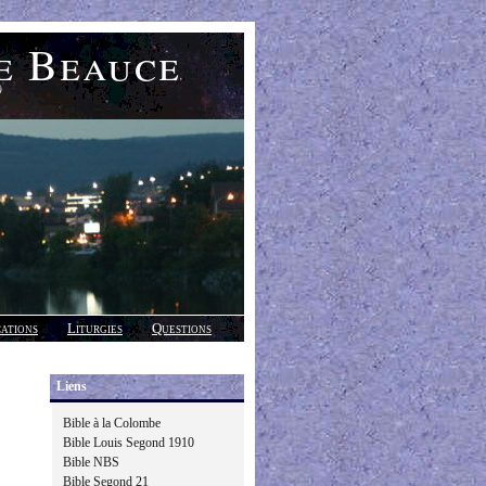
e Beauce
)
cations
Liturgies
Questions
Liens
Bible à la Colombe
Bible Louis Segond 1910
Bible NBS
Bible Segond 21