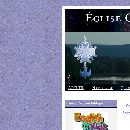
Église 
ACCUEIL
Nous joindre
Que c
Réponses
Camp d’anglais biblique
«
Se
Ser