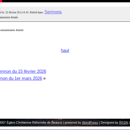
Sermons
é le: 22 février 26 à 14:41. Publié dans:
.
entaires fermés.
ommentaires fermés
haut
rmon du 15 février 2026
mon du 1er mars 2026
»
2007 Église Chrétienne Réformée de Beauce | powered by
WordPress
| Designed by
RFDN