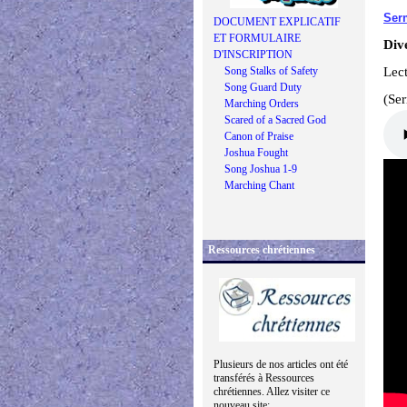
Serm
DOCUMENT EXPLICATIF
ET FORMULAIRE
Dive
D'INSCRIPTION
Song Stalks of Safety
Lect
Song Guard Duty
(Se
Marching Orders
Scared of a Sacred God
Canon of Praise
Joshua Fought
Song Joshua 1-9
Marching Chant
Ressources chrétiennes
Plusieurs de nos articles ont été
transférés à Ressources
chrétiennes. Allez visiter ce
nouveau site: