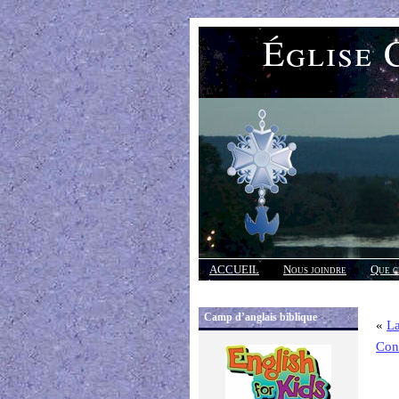
Église 
ACCUEIL
Nous joindre
Que c
Réponses
Camp d’anglais biblique
«
La
Conn