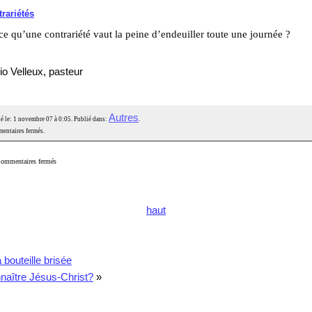
rariétés
ce qu’une contrariété vaut la peine d’endeuiller toute une journée ?
io Velleux, pasteur
Autres
é le: 1 novembre 07 à 0:05. Publié dans:
.
entaires fermés.
ommentaires fermés
haut
 bouteille brisée
naître Jésus-Christ?
»