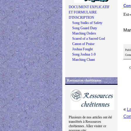
Cont
DOCUMENT EXPLICATIF
ET FORMULAIRE
Est-
D'INSCRIPTION
Song Stalks of Safety
Song Guard Duty
Mar
Marching Orders
Scared of a Sacred God
Canon of Praise
Joshua Fought
Publi
Song Joshua 1-9
Comm
Marching Chant
C
Ressources chrétiennes
«
La
Con
Plusieurs de nos articles ont été
transférés à Ressources
chrétiennes. Allez visiter ce
nouveau site: