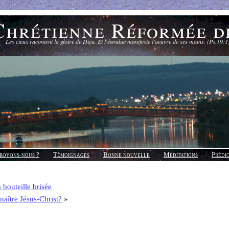
Chrétienne Réformée d
Les cieux racontent la gloire de Dieu. Et l'étendue manifeste l'oeuvre de ses mains. (Ps.19:1
royons-nous ?
Témoignages
Bonne nouvelle
Méditations
Prédi
 bouteille brisée
aître Jésus-Christ?
»