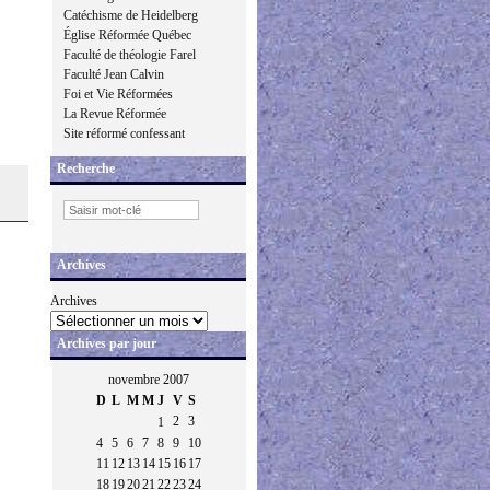
Catéchisme de Heidelberg
Église Réformée Québec
Faculté de théologie Farel
Faculté Jean Calvin
Foi et Vie Réformées
La Revue Réformée
Site réformé confessant
Recherche
Archives
Archives
Archives par jour
novembre 2007
D
L
M
M
J
V
S
2
3
1
4
5
6
7
8
9
10
11
12
13
14
15
16
17
18
19
20
21
22
23
24