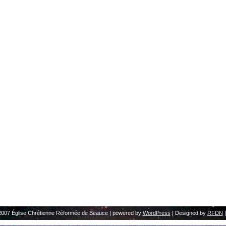
2007 Église Chrétienne Réformée de Beauce | powered by
WordPress
| Designed by
RFDN