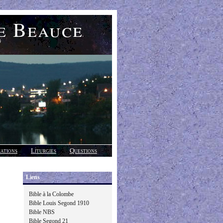
e Beauce
)
cations
Liturgies
Questions
Liens
Bible à la Colombe
Bible Louis Segond 1910
Bible NBS
Bible Segond 21