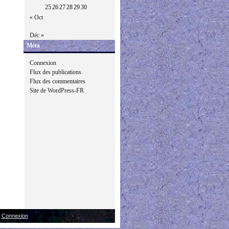
25
26
27
28
29
30
« Oct
Déc »
Méta
Connexion
Flux des publications
Flux des commentaires
Site de WordPress-FR
|
Connexion