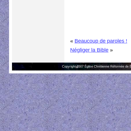
«
Beaucoup de paroles !
Négliger la Bible
»
Copyright 2007 Église Chrétienne Réformée de