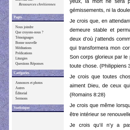
yeux, la mort ne sera pl
Ressources chrétiennes
gémissements, ni la doule
Pages
Je crois que, en attendant
Nous joindre
demeure stable et perm
Que croyons-nous ?
Témoignages
deux d’où j’attends comm
Bonne nouvelle
qui transformera mon cor
Méditations
Prédications
Son corps glorieux par le p
Liturgies
Questions Réponses
toute chose. (Philippiens 
Catégories
Je crois que toutes cho
Annonces et photos
aiment Dieu, de ceux qu
Autres
Éditorial
(Romains 8:28)
Sermons
Je crois que même lorsqu
Statistique
être intérieur se renouvell
Je crois qu’il n’y a 