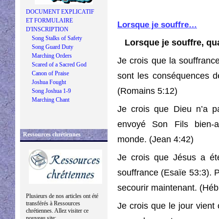
DOCUMENT EXPLICATIF
ET FORMULAIRE
Lorsque je souffre…
D'INSCRIPTION
Song Stalks of Safety
Lorsque je souffre, qu
Song Guard Duty
Marching Orders
Je crois que la souffrance
Scared of a Sacred God
Canon of Praise
sont les conséquences d
Joshua Fought
(Romains 5:12)
Song Joshua 1-9
Marching Chant
Je crois que Dieu n’a 
envoyé Son Fils bien-a
Ressources chrétiennes
monde. (Jean 4:42)
Je crois que Jésus a ét
souffrance (Esaïe 53:3). 
secourir maintenant. (Héb
Plusieurs de nos articles ont été
transférés à Ressources
Je crois que le jour vien
chrétiennes. Allez visiter ce
nouveau site: