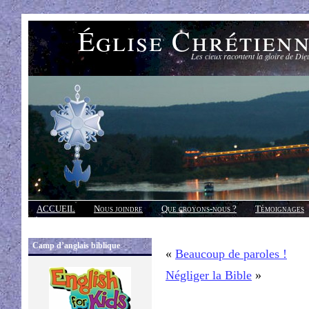
Église Chrétien
Les cieux racontent la gloire de Die
ACCUEIL
Nous joindre
Que croyons-nous ?
Témoignages
Réponses
Camp d’anglais biblique
«
Beaucoup de paroles !
Négliger la Bible
»